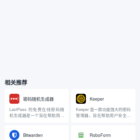
相关推荐
密码随机生成器
Keeper
LastPass 的免费在线密码随
Keeper 是一款功能强大的密码
机生成器是一个旨在帮助用户
管理器，旨在帮助用户安全地
创建强大、随机密码的工具，
存储和管理密码、敏感信息和
以提升在线安全性。用户如果
文件。它以高水平的安全性和
只是希望一款安全的工具帮助
用户友好的界面而受到广泛欢
Bitwarden
RoboForm
你生成一个随机的高强度复杂
迎，适合个人和企业使用。 主