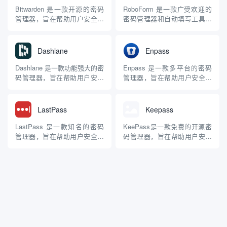
密码，那么只需要使用这个工
要功能 安全存储 Keeper使
Bitwarden 是一款开源的密码
RoboForm 是一款广受欢迎的
具进行生成，然后自己保存好
用 AES-256位加密 和 椭圆曲
管理器，旨在帮助用户安全地
密码管理器和自动填写工具，
这个密码，不需要购买La...
线加密...
存储和管理密码、身份信息及
旨在帮助用户安全地存储和管
其他敏感数据。它以其强大的
理密码及其他敏感信息。它以
安全性、灵活性和用户友好的
其强大的自动填写功能和安全
Dashlane
Enpass
体验而受到广泛欢迎，适合个
性而著称，适合个人和企业使
人和企业使用。 主要功能 安
用。 主要功能 安全存储
Dashlane 是一款功能强大的密
Enpass 是一款多平台的密码
全存储 Bitwarden使用 AES-
RoboForm使用AES-256位加
码管理器，旨在帮助用户安全
管理器，旨在帮助用户安全地
256...
密技术，确保...
地存储和管理密码及敏感信
存储和管理密码、身份信息及
息。它采用256位AES加密技
其他敏感数据。它支持
术，确保用户数据的安全，并
Windows、macOS、Linux、
LastPass
Keepass
提供多种安全功能和便捷的用
iOS和Android等多种操作系
户体验，适合个人和企业使
统，并提供浏览器扩展，方便
LastPass 是一款知名的密码
KeePass是一款免费的开源密
用。 主要功能 安全存储：所
用户在网上进行安全访问。 主
管理器，旨在帮助用户安全地
码管理器，旨在帮助用户安全
有信息存储在加密的保...
要功能 ...
存储和管理密码。它通过多种
地存储和管理密码及其他敏感
功能简化用户的在线生活，并
信息。它通过一个主密钥或密
确保信息安全。 主要功能 安
钥文件来锁定整个密码数据
全存储：创建一个加密的保险
库，确保用户的密码安全。 特
库，用户只需记住一个主密
点 开源与免费：KeePass是完
码，即可访问所有其他密码。
全开源的，用户可以自由使用
自动填写：自动填写登录...
和修改，不存在后门...