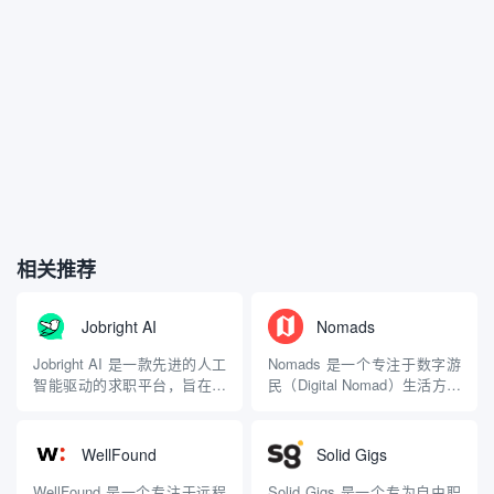
相关推荐
Jobright AI
Nomads
Jobright AI 是一款先进的人工
Nomads 是一个专注于数字游
智能驱动的求职平台，旨在帮
民（Digital Nomad）生活方式
助用户更高效地找到合适的工
的平台，主要为远程工作者提
作。 主要特点 AI 职位匹配：
供城市推荐、生活成本评估和
Jobright AI 利用先进的算法和
社区互动等服务。该网站的创
WellFound
Solid Gigs
机器学习技术，根据用户的技
始人Pieter Levels于2014年创
能、经验和职业目标提供个性
建了Nomad List，旨在帮助自
WellFound 是一个专注于远程
Solid Gigs 是一个专为自由职