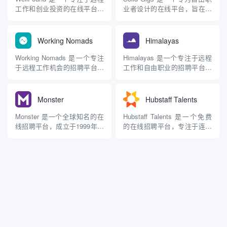
化的职位推荐，帮助用户找...
由职业者找...
工作和创业投资的在线平台，
业者设计的在线平台，旨在帮
旨在连接求职者、创业公司和
助他们高效找到合适的工作机
投资者。该平台由AngelList的
会。与传统的自由职业市场
创始人创建，旨在为用户提供
（如Upwork或Fiverr）不同，
Working Nomads
Himalayas
一个全面的资源，以便找到远
Solid Gigs 主要作为一个潜在
程工作机会、投资新兴企业或
客户生成工具，通过筛选和推
Working Nomads 是一个专注
Himalayas 是一个专注于远程
招聘合适的人才。 主要功能
荐高质量的工作机会，简化...
于远程工作机会的招聘平台，
工作和自由职业的招聘平台，
远程工作机...
旨在帮助数字游牧者和远程工
旨在帮助企业找到合适的人
作者找到合适的职位。该平台
才，同时为求职者提供丰富的
汇集了来自各个行业的远程职
工作机会。该平台汇集了来自
Monster
Hubstaff Talents
位，特别适合技术、设计、市
各个行业的远程职位，特别适
场营销等领域的专业人士。 主
合技术、设计和市场营销等领
Monster 是一个全球知名的在
Hubstaff Talents 是一个免费
要功能 职位聚合 Working
域的专业人士。 主要功能 职
线招聘平台，成立于1999年，
的在线招聘平台，专注于连接
Noma...
位发布 企业可以在Hi...
旨在帮助求职者和雇主连接。
雇主与全球的自由职业者和远
该平台提供丰富的职位搜索功
程工作者。它旨在帮助企业找
能、简历管理工具以及招聘服
到合适的人才，同时为求职者
务，是寻找全职、兼职和自由
提供丰富的工作机会，尤其是
职业机会的热门选择。 主要功
在技术、设计和市场营销等领
能 职位搜索 求职者可以通过
域。 主要功能 免费职位发布
关键词、地点和职...
雇主可以在...