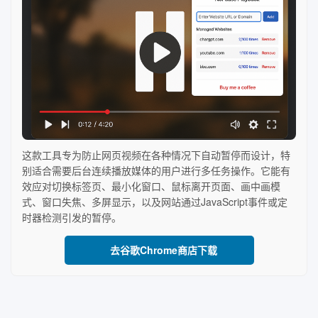
这款工具专为防止网页视频在各种情况下自动暂停而设计，特
别适合需要后台连续播放媒体的用户进行多任务操作。它能有
效应对切换标签页、最小化窗口、鼠标离开页面、画中画模
式、窗口失焦、多屏显示，以及网站通过JavaScript事件或定
时器检测引发的暂停。
去谷歌Chrome商店下载