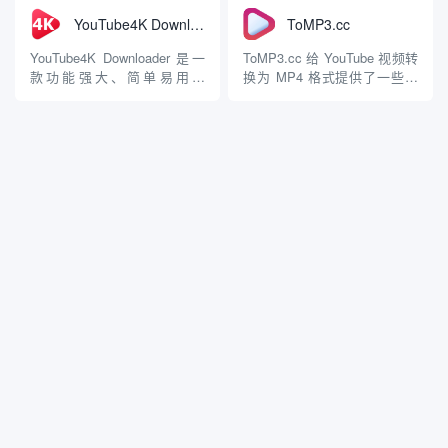
Mp3Hub 还有一个 Firefox 扩
换大量文件的用户来说，
YouTube4K Downloader
ToMP3.cc
展，可以方便地直接从 Firefox
Y2mate 无法批量下载可能是
浏览器下载 YouTube 视频。
一个缺点，但简单易用的界面
YouTube4K Downloader 是一
ToMP3.cc 给 YouTube 视频转
不过 Mp3Hu...
在一定程度上弥补了这一不
款功能强大、简单易用的
换为 MP4 格式提供了一些不
足。但是网页上时...
YouTube视频转换器，适合需
错的功能。该网站允许免费且
要下载高质量视频的用户使
没有任何限制的将视频转换为
用，现在它还增加了可以剪切
MP4，并声称自己是安全的，
视频和下载字幕的功能。 →
不会要求用户提供任何个人信
有免费版本 → 是网页版 → 适
息。网站支持谷歌浏览器、火
用于 PC、macOS 或 L...
狐浏览器、Safari、安卓、O...