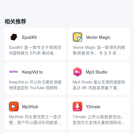
相关推荐
EpubKit
Vector Magic
EpubKit 是一款专注于将网页
Vector Magic 是一款领先的图
内容转换为 EPUB 格式电子书
像转换软件，专注于将位图
的工具，适合需要整理和保存
（如 JPG、PNG、GIF 和
在线文章、博客和书籍的用
BMP）转换为可缩放的矢量格
户。该工具提供了便捷的功
式（如 SVG、EPS、PDF、AI
KeepVid.to
Mp3 Studio
能，用户可以轻松将网页、
和 DXF）。该软件既提供在线
RSS 文章等保存为可阅读的电
版本，也有桌面版，适用于
KeepVid.to 可让你方便且快捷
Mp3 Studio 能以无限的速度和
子书格式。 主要功能 网页到
Windows 和 ...
地将选定的 YouTube 视频转换
高达 8K 的超高质量下载和转
电子书转换： 用户...
成 MP3 格式。只需复制
换 YouTube 视频，有了这款软
YouTube 视频的 URL 并将其
件，你就等于拥有了视频剪辑
粘贴到该软件页面上唯一的文
器，可以从 YouTube 下载任何
Mp3Hub
Y2mate
本字段中，然后点击转换即
视频并剪辑，还能将其保存为
可，只需片刻你就能得到 MP3
你需要的任何格式，如 MP3、
Mp3Hub 的主要优势之一是方
Y2mate 之所以能脱颖而出，
格式的文件并可轻松...
MP4、WMV、M...
便，用户可以通过任何链接网
是因为它支持大量视频网站，
络的浏览器的设备访问它，而
将实用性扩展到了 YouTube 以
无需下载或安装任何软件。
外的视频网站。对于那些想转