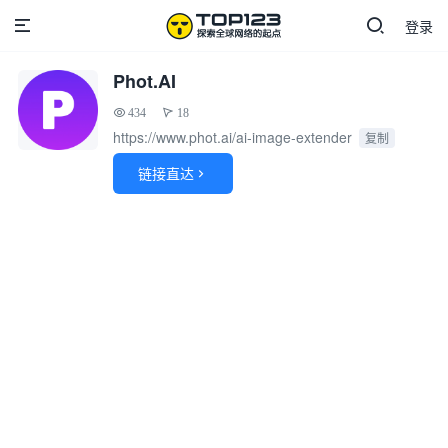
登录
Phot.AI
434
18
https://www.phot.ai/ai-image-extender
复制
链接直达
