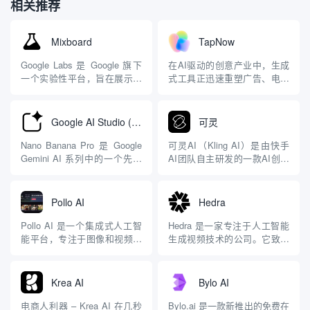
相关推荐
Mixboard
TapNow
Google Labs 是 Google 旗下
在AI驱动的创意产业中，生成
一个实验性平台，旨在展示公
式工具正迅速重塑广告、电商
司内部的创新项目和 AI 驱动
和影视制作流程。TapNow.ai
工具，帮助用户探索新兴技
作为一个新兴的AI视觉创作引
术。Mixboard 是 Labs 中的一
擎，定位于商业视觉内容的生
Google AI Studio (Nano Banana Pro)
可灵
项最新实验项目，定位为“AI-
产，承诺通过集成先进模型，
powered concepting bo...
帮助用户快速从概念到成品。
Nano Banana Pro 是 Google
可灵AI（Kling AI）是由快手
平台概述与核心功能
Gemini AI 系列中的一个先进
AI团队自主研发的一款AI创意
TapNow.ai的核心...
图像生成和编辑模型（有时也
生产力平台，专注于高质量视
被称为 Gemini 3 Pro Image
频和图像生成与编辑，旨在降
或 Nano Banana Pro 版本），
低创作门槛，提升创作效率。
Pollo AI
Hedra
于2025年11月20日推出。它是
它基于快手自研的可灵大模型
N...
（Kling）和可图大模型，采用
Pollo AI 是一个集成式人工智
Hedra 是一家专注于人工智能
类Sora的DiT（Diffusion...
能平台，专注于图像和视频生
生成视频技术的公司。它致力
成，旨在为用户提供高效、便
于通过创新的 AI 工具，让视
捷的高质量内容创作体验。平
频创作变得更加简单、高效且
台由新加坡的 HIX.AI 开发，
普及化，让任何有创意想法的
Krea AI
Bylo AI
致力于通过尖端 AI 技术实现
人都能轻松实现高质量的视频
视频和图像创作的民主化，使
内容制作。以下是对 Hedra 的
电商人利器 – Krea AI 在几秒
Bylo.ai 是一款新推出的免费在