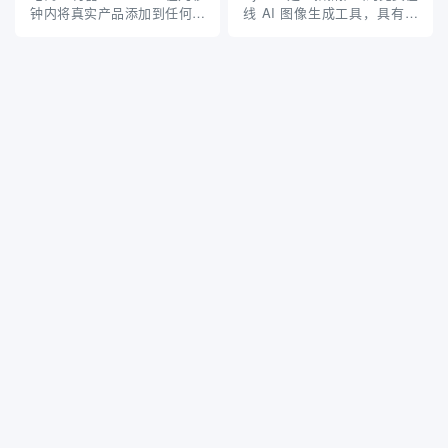
无技术背景的用户也能轻松生
详细介绍，基于其官网信息和
钟内将真实产品添加到任何图
线 AI 图像生成工具，具有以
成专业级内...
公开内容： 核...
像中。 Krea AI 是一款先进的
下几个显著特点： 功能特点
人工智能设计工具，专注于生
免费使用：用户无需注册或下
成和增强视觉内容，包括图像
载软件即可直接使用，提供便
和视频。它利用强大的 AI 模
捷的体验。 多模型支持：内置
型，提供实时图像生成、视频
多种生成模型，包括 Flux 模
增强和多种创意应用，...
型，满足不同风格和需求的图
像生成。...