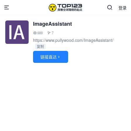
登录
ImageAssistant
600
7
https://www.pullywood.com/ImageAssistant/
复制
链接直达
