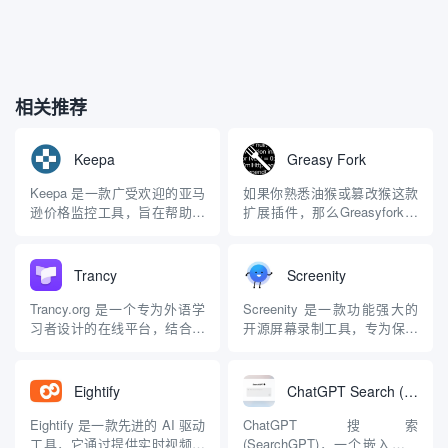
相关推荐
Keepa
Greasy Fork
Keepa 是一款广受欢迎的亚马
如果你熟悉油猴或篡改猴这款
逊价格监控工具，旨在帮助用
扩展插件，那么Greasyfork这
户（包括买家和卖家）追踪亚
款脚步管理平台一定有所了
马逊上商品的价格历史、销售
解。Greasyfor和油猴(篡改猴)
排名以及其他关键数据。它以
的关系相当于“壳与内容”的关
Trancy
Screenity
浏览器扩展、移动应用和网页
系，油猴(篡改猴)是壳，而
版的形式提供服务，功能强大
Greasyfork上有用户在创建托
Trancy.org 是一个专为外语学
Screenity 是一款功能强大的
且易于使用。以下是对 Keepa
管了所有的内容。两者需要
习者设计的在线平台，结合了
开源屏幕录制工具，专为保护
的详细介绍，包括其...
配...
人工智能技术和沉浸式学习方
用户隐私而设计。作为一款
法，旨在提供高效且个性化的
Chrome 扩展程序，Screenity
语言学习体验。主要功能 1. AI
提供了丰富的录制和编辑功
Eightify
ChatGPT Search (SearchGPT)
口语教练 真实场景对话：内置
能，适合教育工作者、开发
丰富的口语对话场景，用户可
者、市场营销人员等各种用
Eightify 是一款先进的 AI 驱动
ChatGPT 搜索
以根据需求选择不同的对话内
户。 主要功能 多种录制选
工具，它通过提供实时视频摘
(SearchGPT)，一个嵌入在流