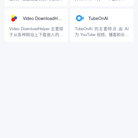
容，摆脱...
项： 可以...
要，改变了用户与 YouTube 内
行的 ChatGPT 聊天机器人中
容打交道的方式。通过利用先
的全新搜索引擎，可以改变人
进的专有 AI 技术和 OpenAI
们搜索网页的方式。如果你想
Video DownloadHelper
TubeOnAI
GPT，Eightify 可以有效地提
让它更容易找到并使用它，可
取、分析和浓缩视频的要点，
以通过安装它的 Chrome 扩展
Video DownloadHelper 主要用
TubeOnAI 的主要特点 由 AI
并在数秒...
程序。 ChatGPT 搜索是一个
于从各种网站上下载嵌入的视
为 YouTube 视频、播客和长篇
快...
频和音频内容，是一款流行的
内容生成简明摘要 自动总结已
浏览器扩展。它支持多个浏览
订阅的频道，省时省力 即时或
器，包括 Firefox 和 Chrome，
预定通知，随时了解新内容 多
提供了简单直观的用户界面，
平台可用性（网络 APP、iOS
使用户能够轻松抓取和下载在
和 Android），方便访问 与
线媒体。 主要特点...
YouTu...