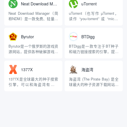
建，以“重新打包”
一。它成立于2004年9月18
Neat Download Manager
uTorrent
（repacking）游戏而闻名，即
日，经过多年的发展，已经成
通过压缩技术显著减小游戏文
为俄罗斯及俄语社区中最具影
Neat Download Manager（简
uTorrent（也写作 µTorrent，
件的大小，从而方便用户下载
响力的...
称NDM）是一款免费、轻量级
读作 “you-torrent” 或 “micro-
和...
的多线程下载管理器，适用于
torrent”）是一款由 BitTorrent,
Windows和macOS操作系统。
Inc.（现更名为 Rainberry, I...
它以简单易用、资源占用低以
Byrutor
BTDigg
及高效的下载性能为特点，被
许多用户视为Internet
Byrutor是一个俄罗斯的游戏资
BTDigg是一款专注于BT种子
Download Ma...
源网站，提供各种破解游戏的
和磁力链接搜索的引擎，提供
BT下载资源. 作为一个免费的
用户便捷的资源获取方式。本
俄语游戏网站，Byrutor拥有大
文指向BTDigg最新的网站地
量的游戏资源，据估计有
址。 功能特点 广泛的资源覆
1377X
海盗湾
23880款游戏，几乎涵盖了
盖：BTDigg支持多种类型的资
Steam平台上的所有游戏。 主
源搜索，包括电影、音乐、软
1377X是全球最大的种子搜索
海盗湾 (The Pirate Bay) 是全
要特点： 资源丰富： 拥有上
件、游戏等，用户可以通过简
引擎，可以和海盗湾有的一
球最大的种子资源下载网站，
万款游...
单的关键词输入...
拼。界面简洁、广告非常少。
由瑞典反版权组织 Piratbyrån
该站主要流行于英文用户，在
于 2003 年创立。该网站允许
简中圈并不知名。 它的资源非
用户搜索、下载和共享各种数
常丰富，包括电影、影视剧、
字内容，包括电影、音乐、视
游戏、音乐、程序、动漫、纪
频游戏和软件。 由于该网站中
录片等，当然图中最后一个图
的部分内容涉及到...
标都认识，我就不指出来了。