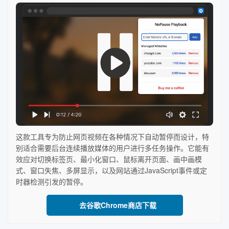
这款工具专为防止网页视频在各种情况下自动暂停而设计，特
别适合需要后台连续播放媒体的用户进行多任务操作。它能有
效应对切换标签页、最小化窗口、鼠标离开页面、画中画模
式、窗口失焦、多屏显示，以及网站通过JavaScript事件或定
时器检测引发的暂停。
去谷歌Chrome商店下载