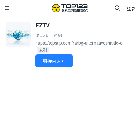
登录
EZTV
1.6 K
64
https://topstip.com/rarbg-alternatives/#title-8
复制
链接直达
