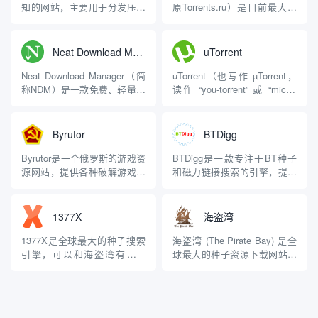
知的网站，主要用于分发压缩
原Torrents.ru）是目前最大的
后的有版权问题的视频游戏。
俄语BitTorrent追踪器网站，也
它由一位自称“FitGirl”的人创
是全球知名的种子分享平台之
建，以“重新打包”
一。它成立于2004年9月18
Neat Download Manager
uTorrent
（repacking）游戏而闻名，即
日，经过多年的发展，已经成
通过压缩技术显著减小游戏文
为俄罗斯及俄语社区中最具影
Neat Download Manager（简
uTorrent（也写作 µTorrent，
件的大小，从而方便用户下载
响力的...
称NDM）是一款免费、轻量级
读作 “you-torrent” 或 “micro-
和...
的多线程下载管理器，适用于
torrent”）是一款由 BitTorrent,
Windows和macOS操作系统。
Inc.（现更名为 Rainberry, I...
它以简单易用、资源占用低以
Byrutor
BTDigg
及高效的下载性能为特点，被
许多用户视为Internet
Byrutor是一个俄罗斯的游戏资
BTDigg是一款专注于BT种子
Download Ma...
源网站，提供各种破解游戏的
和磁力链接搜索的引擎，提供
BT下载资源. 作为一个免费的
用户便捷的资源获取方式。本
俄语游戏网站，Byrutor拥有大
文指向BTDigg最新的网站地
量的游戏资源，据估计有
址。 功能特点 广泛的资源覆
1377X
海盗湾
23880款游戏，几乎涵盖了
盖：BTDigg支持多种类型的资
Steam平台上的所有游戏。 主
源搜索，包括电影、音乐、软
1377X是全球最大的种子搜索
海盗湾 (The Pirate Bay) 是全
要特点： 资源丰富： 拥有上
件、游戏等，用户可以通过简
引擎，可以和海盗湾有的一
球最大的种子资源下载网站，
万款游...
单的关键词输入...
拼。界面简洁、广告非常少。
由瑞典反版权组织 Piratbyrån
该站主要流行于英文用户，在
于 2003 年创立。该网站允许
简中圈并不知名。 它的资源非
用户搜索、下载和共享各种数
常丰富，包括电影、影视剧、
字内容，包括电影、音乐、视