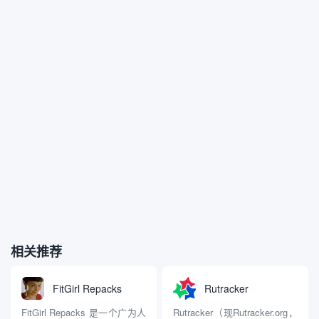
相关推荐
FitGirl Repacks
Rutracker
FitGirl Repacks 是一个广为人
Rutracker（现Rutracker.org，