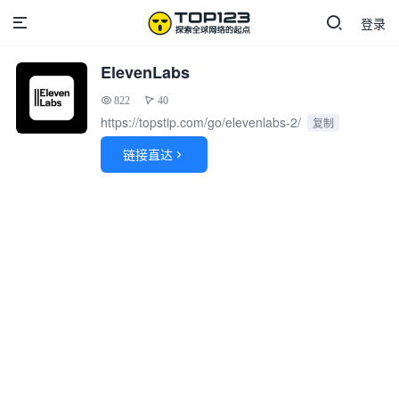
登录
ElevenLabs
822
40
https://topstip.com/go/elevenlabs-2/
复制
链接直达
