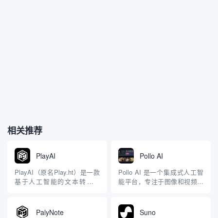
相关推荐
PlayAI
Pollo AI
PlayAI（原名Play.ht）是一款
Pollo AI 是一个集成式人工智
基于人工智能的文本转语音
能平台，专注于图像和视频生
（Text-to-Speech, TTS）工
成，旨在为用户提供高效、便
具，专注于将文本转化为自
捷的高质量内容创作体验。平
然、逼真的语音，适用于多种
台由新加坡的 HIX.AI 开发，
PalyNote
Suno