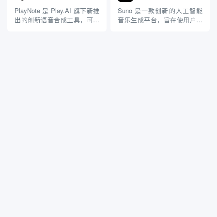
场景，如内容创作、企业应用
致力于通过尖端 AI 技术实现
和开发者集成。其官方网站为
视频和图像创作的民主化，使
PlayNote 是 Play.AI 旗下新推
Suno 是一款创新的人工智能
https://play.h...
无技术背景的用户也能轻松生
出的创新语音合成工具，可以
音乐生成平台，旨在使用户能
成专业级内...
将文件和数据转化成音频，还
够轻松创建原创音乐。通过简
能拥有不同的声音。适合给孩
单的文本提示，Suno 可以生
子制作有声读物和博客。 支持
成多种风格和类型的音乐，适
格式包括： .PDF, .CSV, .TXT,
合不同的场景和情感表达。该
.epub, .docx, .xls, ...
平台不仅适合专业音乐人，也
为普通用户提供了便捷的音乐
创作工具。 主要功能 文...