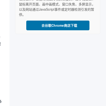
鼠标离开页面、画中画模式、窗口失焦、多屏显示，
以及网站通过JavaScript事件或定时器检测引发的暂
停。
去谷歌Chrome商店下载
卡
是
多