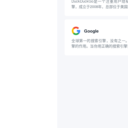
DuckDuckGo是一个注重用户
擎，成立于2008年，总部位于美
其他主流搜索引擎（如Google
DuckDuckGo承诺不收集或分
保用户的搜索活动保持匿名。在此基
Google
全球第一的搜索引擎，没有之一。
擎的作用。当你用正确的搜索引擎
助力千倍。当你用百度时注定将获
信息。 谷歌搜索引擎 谷歌搜索
要产品，也是世界上最大的搜索引
·佩奇和...