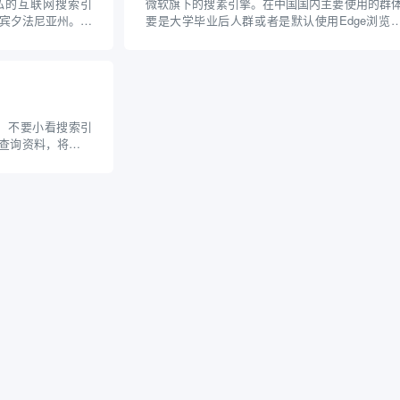
隐私的互联网搜索引
微软旗下的搜素引擎。在中国国内主要使用的群
国宾夕法尼亚州。与
要是大学毕业后人群或者是默认使用Edge浏览
和Bing）不同，
人。Bing的搜索质量无法与Google相比。主要是
享用户的个人数据，确
它收录的内容和谷歌的库有很大的差距。 当你
础...
中国境内IP访问Bing时，无论是使用“国内...
 不要小看搜索引
查询资料，将为你
得滞后或有偏差的
引擎是谷歌公司的主
擎之一。它由拉里