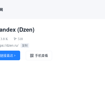
联网
andex (Dzen)
3.8 K
518
tps://dzen.ru/
复制
链接直达

手机查看