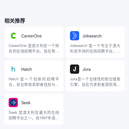
相关推荐
CareerOne
Jobsearch
CareerOne 是澳大利亚一个知
Jobsearch 是一个专注于澳大
名的在线招聘平台，旨在帮助
利亚市场的在线招聘平台，旨
求职者找到理想的工作机会，
在为求职者提供丰富的工作机
并为雇主提供高效的人才招聘
会和便捷的职位搜索服务。该
服务。自成立以来，
网站汇集了来自各行各业的职
Hatch
Jora
CareerOne 通过整合来自各大
位信息，帮助用户轻松找到合
公司的职位信息，为用户提供
适的工作。 主要特点 职位搜
Hatch 是一个创新的招聘平
Jora是一个全球性的职位搜索
了一个便捷的求职体验。 主要
索: Jobsearch 提供超过
台，旨在帮助求职者找到与其
引擎，旨在为求职者提供简便
特点 职位搜索: ...
250,00...
技能和价值观相匹配的工作机
的工作搜索体验。自成立以
会。该平台特别关注于提供一
来，Jora通过整合来自多个招
个更为个性化的求职体验，用
聘网站的职位广告，帮助用户
Seek
户可以通过展示自己的技能和
在一个平台上找到所有相关的
价值观，而不仅仅依赖传统的
工作机会。 平台特点 职位聚
Seek 是澳大利亚最大的在线
简历来获得职位推荐。 主要特
合: Jora利用先进的技术，从
招聘平台之一，自1997年成立
点 个性化匹配: Hatc...
多个招聘网站和公司...
以来，致力于为求职者和雇主
提供高效的招聘解决方案。该