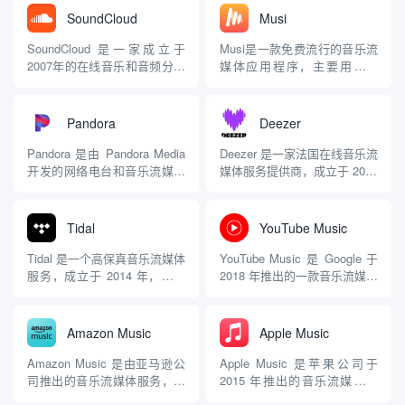
SoundCloud
Musi
SoundCloud 是一家成立于
Musi是一款免费流行的音乐流
2007年的在线音乐和音频分享
媒体应用程序，主要用于从
平台，总部位于德国柏林。它
YouTube上播放和组织音乐。
由瑞典音乐家亚历山大·荣
自2012年由Aaron Wojnowski
（Alexander Ljung）和埃里克·
和Christian Lanni创立以来，
Pandora
Deezer
瓦尔福斯（Eric Wahlforss）创
Musi迅速获得了全球用户的青
立，旨在为音乐创作者提供一
睐，成为一款备受欢迎的音乐
Pandora 是由 Pandora Media
Deezer 是一家法国在线音乐流
个简单的方式来...
应用。 主要...
开发的网络电台和音乐流媒体
媒体服务提供商，成立于 2007
服务，成立于 2000 年，总部
年，总部位于巴黎。它允许用
位于美国加利福尼亚州奥克
户在各种设备上在线或离线收
兰。该平台以其个性化推荐和
听来自多个唱片公司的音乐，
Tidal
YouTube Music
基于“音乐基因组项目”（Music
包括环球音乐、索尼音乐和华
Genome Project）的算法而闻
纳音乐等。 平台特点 海量音
Tidal 是一个高保真音乐流媒体
YouTube Music 是 Google 于
名，旨...
乐库：Deezer提供超过1.2亿
服务，成立于 2014 年，由挪
2018 年推出的一款音乐流媒体
首曲目...
威公司 Aspiro 推出，并在
服务，旨在为用户提供丰富的
2015 年被美国说唱歌手 Jay-Z
音乐体验。该平台不仅允许用
收购。Tidal 以其无损音质和对
户收听音乐，还可以观看音乐
Amazon Music
Apple Music
艺术家的支持而闻名，致力于
视频，探索和互动与自己喜爱
为用户提供优质的音乐体验。
的艺术家。 平台特点 广泛的
Amazon Music 是由亚马逊公
Apple Music 是苹果公司于
平台特点 高...
音乐库：YouTube M...
司推出的音乐流媒体服务，旨
2015 年推出的音乐流媒体服
在为用户提供丰富的音乐体
务，旨在为用户提供丰富的音