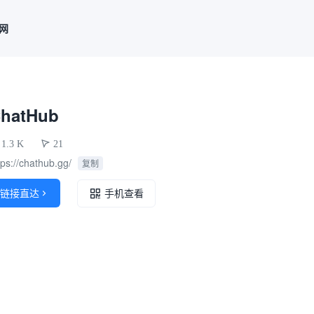
联网
hatHub
1.3 K
21
tps://chathub.gg/
复制
链接直达

手机查看