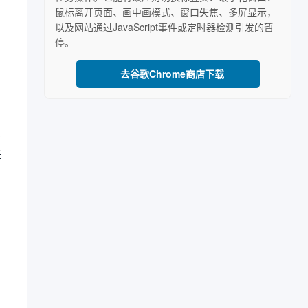
鼠标离开页面、画中画模式、窗口失焦、多屏显示，
以及网站通过JavaScript事件或定时器检测引发的暂
停。
去谷歌Chrome商店下载
比
在