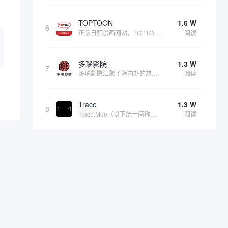
TOPTOON
1.6 W
6
正版日韩漫画网站，TOPTOON(韩语: 탑툰)，也称为顶通，是由韩国内容公司Topco运营的网络漫画平台，成立于2014年3月。该平台主要面向男性成年读者，提供丰富的适合成年人阅读的漫画内容。只有登录后才能开启成年人模式。 该导航指向的是...
阅读
多瑙影院
1.3 W
7
多瑙影院汇聚了海内外的热门影片，包括最新上映的院线大片，涵盖动作、喜剧、爱情、恐怖、科幻等多种类型，满足不同用户的观影需求。播放速度不错、内容覆盖率广泛，更新速度快，采取游客与 VIP (收费制) 两种观看方式。防止链接走失：海外免费电影最...
阅读
Trace
1.3 W
8
Trace.Moe（以下统一简称为Trace）是一个专为动漫爱好者设计的开源动漫场景搜索引擎，能够通过用户上传的动漫截图快速定位其原始出处，包括具体的动漫名称、集数以及场景出现的确切时间点。它不仅功能强大，而且完全免费、无广告，深受全球二次...
阅读