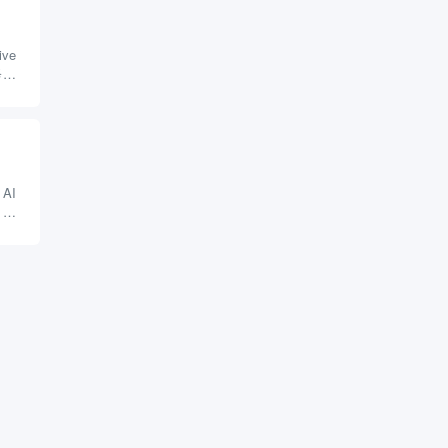
ve
务于
基于
资源
AI
6 日
在将