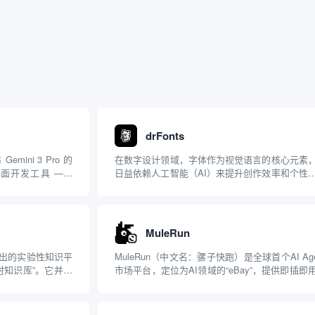
drFonts
emini 3 Pro 的
在数字设计领域，字体作为视觉语言的核心元素
面开发工具 ——
日益依赖人工智能（AI）来提升创作效率和个性
其定位为“agentic
度。2025 年 10 月底，DrFonts 正式推出其 V1.0
本，宣称是“全球首款 AI 字体生成器”。这款工
焦于从图像输入快速生成自...
MuleRun
 年初推出的实验性知识平
MuleRun（中文名：骡子快跑）是全球首个AI Age
实时知识库”。它并非
市场平台，定位为AI领域的“eBay”，提供即插即
与 Grok 大模
AI智能代理（Mule Agents），覆盖内容创作、
自然语言查询即时
化任务、游戏辅助等多个领域。以下是对MuleRu
详细测评，基于其...