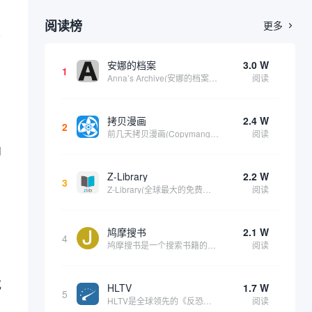
阅读榜
更多

界
安娜的档案
3.0 W
户
1
Anna’s Archive(安娜的档案)是一个影子图书馆搜索引擎。它包括了 Z-library、Library Genesis 和 Sci-Hub 三个全球数字图书馆的资源，相当于这三个站点的备份站点，资源很丰富。可以在上面找到各种书籍、...
阅读
拷贝漫画
2.4 W
2
前几天拷贝漫画(Copymanga)受到了链接攻击，出现了一些问题，目前仍在修复中，但现已恢复访问。此次为该拷贝漫画添加了一个备用网址。其网站公告说明如下： 此导航指向拷贝漫画(Copymanga)官方网站入口。拷贝漫画汇集了大量的国内外漫...
阅读
内
Z-Library
2.2 W
3
Z-Library(全球最大的免费电子书下载网站)，它不止在中国流利，在全球很多国家对该网站的需求量都非常大。由于一些版权问题，因此该网站官网经常会更换，因此很多用户无法第一时间找到他们官网。这就是本站维护该内容的意义。根据我们的维护内容时...
阅读
鸠摩搜书
2.1 W
4
鸠摩搜书是一个搜索书籍的在线网站，经过测试该站更像是一个针对“txt, azw, doc, pdf, mobi, epub”等格式结尾的资源搜索器。主要的资源来自百度文库、百度网盘、ctfile、夸克等网盘资源。由于其搜索来源的局限因此在该...
阅读
或
HLTV
1.7 W
5
HLTV是全球领先的《反恐精英》（Counter-Strike）系列电子竞技新闻、赛事和数据统计平台，尤其专注于《反恐精英：全球攻势》（CS:GO）和其续作《反恐精英2》（CS2）的职业竞技场景。它不仅是CS社区的核心信息来源之一，也是玩家...
阅读