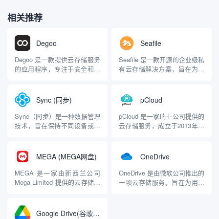
相关推荐
Degoo
Seafile
Degoo 是一款提供云存储服务
Seafile 是一款开源的企业级私
的应用程序，专注于安全和高
有云存储解决方案，旨在为用
容量的数据备份。它允许用户
户提供安全、高效和灵活的文
免费存储文件，并以其强大的
件同步与共享服务。由北京海
加密技术和灵活的存储选项而
文互知网络有限公司开发，
Sync (同步)
pCloud
闻名。 主要功能 1. 免费存储
Seafile 支持多种平台，适合个
空间 100GB 免费空间：
人用户和团队使用。 主要功能
Sync（同步）是一种数据管理
pCloud 是一家瑞士公司提供的
Degoo 提供每个用户 100GB
1. 文件同步与共享 高效同步：
技术，旨在保持不同设备或存
云存储服务，成立于2013年。
的免费...
Se...
储位置之间的数据一致性。通
它以安全性、灵活性和用户友
过同步，用户可以确保在多个
好的界面而受到广泛欢迎。主
设备上访问到最新版本的文件
要功能 1. 云存储与文件管理
MEGA (MEGA网盘)
OneDrive
和数据。主要特点 1. 实时同步
免费存储空间：每个用户注册
文件实时更新：当文件在一个
后可获得 20GB 的免费存储空
MEGA 是一家由新西兰公司
OneDrive 是由微软公司推出的
设备上被修改时，其他设备上
间，适合个人用户的基本需
Mega Limited 提供的云存储服
一项云存储服务，旨在为用户
的文件会自动更新，确...
求。 付费...
务，成立于2013年。该服务以
提供安全、便捷的文件存储、
其高安全性和隐私保护而闻
管理和共享解决方案。 主要功
名，采用零知识加密技术，确
能 1. 云存储与文件管理 存储
Google Drive(谷歌云盘)