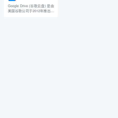
保用户的数据在上传前进行本
空间：每个用户默认获得 5GB
地加密，只有用户自己拥有解
的免费存储空间，用户可以通
Google Drive (谷歌云盘) 是由
密密钥。 主要功能 1. 云存储
过订阅计划获得更多存储空
美国谷歌公司于2012年推出的
与文件...
间，最高可...
一项云存储服务，旨在为用户
提供安全、便捷的文件存储和
共享解决方案。 主要功能 1.
云存储与文件管理 免费存储空
间：每个用户可获得15GB的
免费存储空间，足够满足日
常...