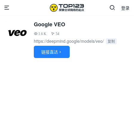
登录
Google VEO
1.6 K
54
https://deepmind.google/models/veo/
复制
链接直达
