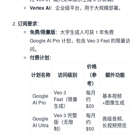
Vertex AI
：企业级平台，用于大规模部署。
订阅要求
：
免费/限量版
：大学生成人可获 1 年免费
Google AI Pro 计划，包含 Veo 3 Fast 的限量访
问。
付费计划
：
价格
计划名称
访问级别
（参
额外功能
考）
Veo 3
每月
Google
基本视频
Fast（限量
约
AI Pro
+图像生成
生成）
$20
Veo 3 完整
每月
Google
高级音频、
版（无限
约
AI Ultra
长视频预览
制）
$50