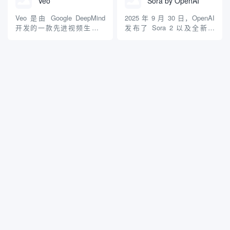
Veo
Sora by OpenAI
视频编辑、图像处理和多媒体
文本到视频生成 简便操作：用
内容制作。旨在帮助用户（包
户只需输入文本提示，Hailuo
Veo 是由 Google DeepMind
2025 年 9 月 30 日，OpenAI
括个人创作者、团...
AI 就能生成相应...
开发的一款先进视频生成模
发布了 Sora 2 以及全新的
型，旨在根据用户的文本、图
Sora App。作为全球最受关注
像或视频提示生成高质量的视
的 AI 视频生成工具，Sora 的
频内容。以下是 Veo 的主要特
第二代产品不仅在画质和物理
点和功能介绍： 主要功能 1.
效果上实现大幅提升，还尝试
高分辨率视频生成 1080p 输
通过社交 App 进军短视频市
出：Veo 能够生成高...
场。那么...