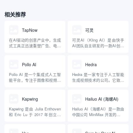
相关推荐
TapNow
可灵
在AI驱动的创意产业中，生成
可灵AI（Kling AI）是由快手
式工具正迅速重塑广告、电商
AI团队自主研发的一款AI创意
和影视制作流程。TapNow.ai
生产力平台，专注于高质量视
作为一个新兴的AI视觉创作引
频和图像生成与编辑，旨在降
擎，定位于商业视觉内容的生
低创作门槛，提升创作效率。
Pollo AI
Hedra
产，承诺通过集成先进模型，
它基于快手自研的可灵大模型
帮助用户快速从概念到成品。
（Kling）和可图大模型，采用
Pollo AI 是一个集成式人工智
Hedra 是一家专注于人工智能
平台概述与核心功能
类Sora的DiT（Diffusion...
能平台，专注于图像和视频生
生成视频技术的公司。它致力
TapNow.ai的核心...
成，旨在为用户提供高效、便
于通过创新的 AI 工具，让视
捷的高质量内容创作体验。平
频创作变得更加简单、高效且
台由新加坡的 HIX.AI 开发，
普及化，让任何有创意想法的
Kapwing
Hailuo AI (海螺AI)
致力于通过尖端 AI 技术实现
人都能轻松实现高质量的视频
视频和图像创作的民主化，使
内容制作。以下是对 Hedra 的
Kapwing 是由 Julia Enthoven
Hailuo AI（海螺AI）是一款由
无技术背景的用户也能轻松生
详细介绍，基于其官网信息和
和 Eric Lu 于 2017 年创立的
中国公司 MiniMax 开发的先进
成专业级内...
公开内容： 核...
公司，总部位于美国旧金山。
视频生成工具，旨在通过人工
是一个功能强大且易于使用的
智能技术帮助用户轻松创建高
在线内容创作平台，主要用于
质量的视频内容。 主要功能 1.