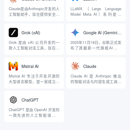
Claude是由Anthropic开发的人
LLaMA（Large Language
工智能助手，旨在提供安全、
Model Meta AI）系列是由
准确且注重隐私的AI交互体
Meta（原Facebook）开发的
验。Claude的Chrome扩展允
大型语言模型。自2023年2月
许用户将AI功能直接整合到浏
首次发布以来，LLaMA系列已
Grok (xAI)
Google AI (Gemini/ Studio)
览器中，从而在浏览网页时获
经经历了多个版本的更新。具
取即时帮助，例如总结内容、
有以下主要特点和发展：
Grok 是由 xAI 公司开发的一
2025年11月18日，谷歌正式发
回答问题、翻译文本或生成内
LLaMA 1 ...
款人工智能对话工具，旨在为
布了其最新一代旗舰AI模型
容。...
用户提供有洞察力、真实且实
Gemini 3（首发版本为Gemini
用的回答。该项目由埃隆·马斯
3 Pro），这是继Gemini 2.5系
克（Elon Musk）领导的 xAI
列仅7个月后的又一次重大升
Mistral AI
Claude
于 2023 年 3 月启动，首款模
级，被官方称为“迄今最智能的
型 Grok 1 于同年 11 月发布。
模型”。此次发布采用激进策
Mistral AI 专注于开发开源的
Claude AI 是 Anthropic 推出
Grok...
略：从Day 1...
大型语言模型，是一家成立于
的智能对话与内容生成工具，
2023年的法国人工智能公司。
擅长自然语言处理.. 2025年3
该公司由前 Meta 和 Google
月20日开始 Claude AI 支持互
的员工创立，迅速在AI领域崭
联网搜索。2025年5月28日
ChatGPT
露头角，致力于提供透明和可
Anthropic 宣布其联网的互联
定制的AI解决方案，成为对抗
网搜索功能免费向所有用户...
ChatGPT 是由 OpenAI 开发的
大型科技公司（如Open...
一款先进的人工智能语言模
型，基于 GPT-4 架构。它能够
生成自然、连贯且相关的文本