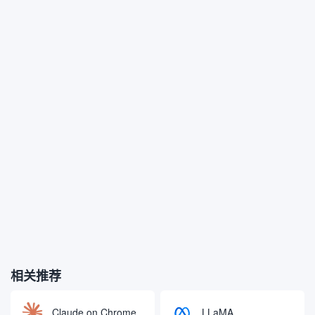
相关推荐
Claude on Chrome
LLaMA