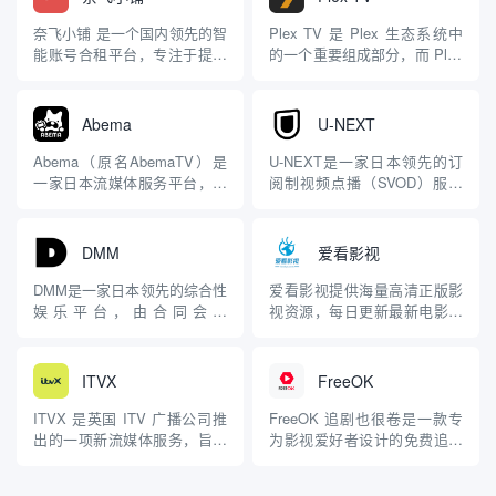
奈飞小铺 是一个国内领先的智
Plex TV 是 Plex 生态系统中
能账号合租平台，专注于提供
的一个重要组成部分，而 Plex
流媒体及其他虚拟账号的合租
本身是一个功能强大的媒体管
服务。以下是对该网站的详细
理和流媒体平台，旨在帮助用
介绍，基于公开信息和相关网
户整理、存储并随时随地访问
Abema
U-NEXT
页内容： 网站概述 奈飞小铺
他们的个人媒体内容，同时还
是一个专业的账号合租平台，
提供额外的流媒体服务。 什么
Abema（原名AbemaTV）是
U-NEXT是一家日本领先的订
主要服务于希望以较低成本获
是 Plex TV？ Plex T...
一家日本流媒体服务平台，由
阅制视频点播（SVOD）服务
取流媒体服务（如 Netf...
CyberAgent（赛博代理）和朝
平台，由U-NEXT株式会社运
日电视台（TV Asahi）于2016
营。该公司成立于2007年，前
年4月11日联合推出。它以创
身为“GyaO Next”，后于2009
DMM
爱看影视
新的“未来电视”为目标，结合
年更名为U-NEXT。作为日本
了传统电视的线性直播和现代
国内最大的流媒体平台之一，
DMM是一家日本领先的综合性
爱看影视提供海量高清正版影
视频点播的灵活性，在日本...
截至2024年5月，其注册...
娱乐平台，由合同会社
视资源，每日更新最新电影、
DMM.com（DMM.com LLC）
电视剧、综艺、动漫在线观
运营，总部位于东京。它最初
看。无需会员免费看，支持手
以数字内容配信起家，从成人
机/电脑多端流畅播放，享受极
ITVX
FreeOK
影像制品的贩售和配信开始，
致的观影体验！
后来逐步扩展到多个领域，形
ITVX 是英国 ITV 广播公司推
FreeOK 追剧也很卷是一款专
成了一个集视频、游戏、电子
出的一项新流媒体服务，旨在
为影视爱好者设计的免费追剧
书、购物等多功能于一身...
替代 ITV Hub。该服务于 2022
软件，提供丰富的影视资源和
年 11 月正式上线，提供更丰
便捷的观影体验。该平台集成