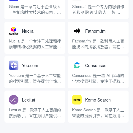
Glean 是一家专注于企业级人
Steno.ai 是一个专为内容创作
工智能和搜索技术的公司，致
者和品牌设计的人工智能平
力于通过智能化的数据处理和
台，旨在帮助他们更有效地分
搜索功能来提升工作效率。成
发和货币化内容。通过提供个
立于 2019 年，Glean 的目标
性化的用户体验，Steno.ai 使
Nuclia
Fathom.fm
是创建一个“工作中的
得观众能够以多种形式（如聊
Google”，通过生成式 AI 技术
天、语音或文本）与内容互
Nuclia 是一个专注于处理和搜
Fathom.fm 是一款利用人工智
帮助企业更好地管理和利用其
动，从而提升参与度和价值。
索非结构化数据的人工智能平
能技术的播客播放器，旨在提
内部数...
主要特点 个性...
台，旨在提供高效的 AI 搜索
升播客的发现和收听体验。该
和生成答案服务。它通过自动
平台通过强大的搜索功能、转
化处理和索引各种数据源，帮
录服务、章节划分、剪辑和高
You.com
Consensus
助企业从复杂的数据中提取有
亮显示等功能，使播客内容更
价值的信息。 主要特点 RAG-
易于访问和理解。 主要特点
You.com 是一个基于人工智能
Consensus 是一款 AI 驱动的
as-a-Service：Nuclia ...
AI驱动的搜索：用户可以通过
的搜索引擎，旨在提供个性化
学术搜索引擎，专注于提取和
自然语言提问，快速...
的搜索体验并保护用户隐私。
总结来自同行评审的科学研究
由前 Google 工程师克里斯·雷
文献。它旨在简化用户获取科
诺兹于 2019 年创立，
学知识的过程，使研究人员、
Lexii.ai
Komo Search
You.com 于 2021 年正式推
学生和医疗专业人士能够更快
出，并在 2024 年进行了公开
速、更有效地找到相关信息。
Lexii.ai 是一款基于人工智能的
Komo Search 是一款基于人工
测试。该平台自称为世界...
主要功能 广泛的研究覆盖：
搜索助手，旨在为用户提供快
智能的搜索引擎，旨在为用户
Consens...
速、准确的答案，并能够引用
提供快速、私密且无广告的搜
可靠的来源。它利用 GPT-3 技
索体验。它利用先进的生成式
术，专注于帮助用户解决问题
AI 技术，改变了用户与数字信