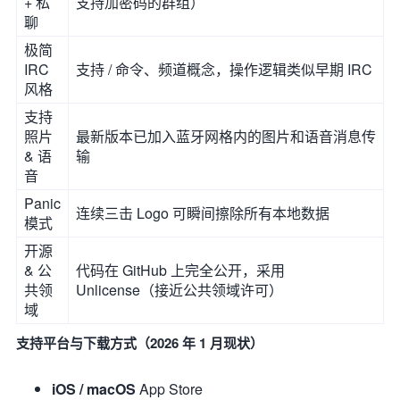
+ 私
支持加密码的群组）
聊
极简
IRC
支持 / 命令、频道概念，操作逻辑类似早期 IRC
风格
支持
照片
最新版本已加入蓝牙网格内的图片和语音消息传
& 语
输
音
Panic
连续三击 Logo 可瞬间擦除所有本地数据
模式
开源
& 公
代码在 GitHub 上完全公开，采用
共领
Unlicense（接近公共领域许可）
域
支持平台与下载方式（2026 年 1 月现状）
iOS / macOS
App Store