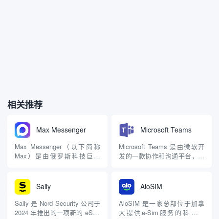
相关推荐
Max Messenger
Microsoft Teams
Max Messenger（以下简称
Microsoft Teams 是由微软开
Max）是由俄罗斯科技巨头
发的一款协作和沟通平台，旨
VK 公司于 2025 年 3 月 26 日
在帮助团队更高效地工作。它
推出的即时通讯应用，定位为
集成了聊天、视频会议、文件
俄罗斯的“超级应用”，旨在整
共享、应用程序集成等多种功
Saily
AloSIM
合消息通讯、支付、政务服务
能，是远程工作、在线教育和
等多功能于一体，类似于中国
企业协作的常用工具。以下是
Saily 是 Nord Security 公司于
AloSIM 是一家总部位于加拿
的微信。Max 自发布以...
对 Microsoft Teams 的详细...
2024 年推出的一项新的 eSIM
大提供e-Sim服务的科技公