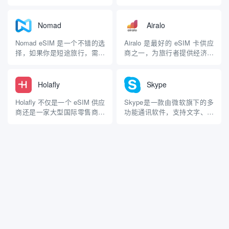
服务，该公司是广受欢迎的
司，以实惠的价格提供优质的
NordVPN背后的公司，它为使
预付费数据 SIM 卡。该应用的
用 iOS 和 Android 系统的国际
有一个创新功能叫 AloSIM 数
Nomad
Airalo
旅行者提供经济实惠的移动数
据计算器，它可以根据你每
据计划，覆盖 150 多个...
天、每周和每月的上网情况，
Nomad eSIM 是一个不错的选
Airalo 是最好的 eSIM 卡供应
帮助你估算出所需的数据流
择，如果你是短途旅行，需要
商之一，为旅行者提供经济可
量，一旦确定了...
一个不花钱的旅行 eSIM，它
靠的 SIM 卡，在 200 多个国
以短期计划而闻名。其产品分
家提供服务。Airalo 的突出之
为地区计划和单个国家计划
处在于它与世界各地的当地电
Holafly
Skype
（超过 170 个针对特定国家/
信公司建立了良好的合作关
地区的计划），你还可以在选
系，这使它成为今天的成本领
Holafly 不仅是一个 eSIM 供应
Skype是一款由微软旗下的多
定的个别国家（如英国）购买
先者，但这也意味着 Aira...
商还是一家大型国际零售商，
功能通讯软件，支持文字、语
无限数据计划，...
使用全球主要电信公司，它的
音和视频通话，广泛应用于个
设置简单易用，而且它的国家
人社交和商业沟通。Skype成
覆盖面很广，几乎在你想去的
立于2003年，最初由一群工程
任何地方都能找到 eSIM。
师开发，并在2005年被eBay收
Holafly 的主要卖点是它提供的
购，随后又在2009年被一个投
大多数 eSIM 计划都是无限...
资集团收购。微软于2011年5
月1...