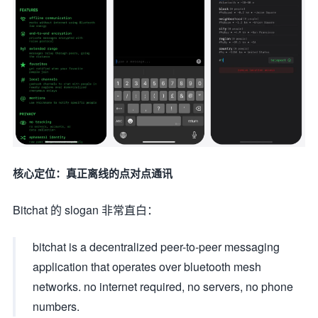
核心定位：真正离线的点对点通讯
Bitchat 的 slogan 非常直白：
bitchat is a decentralized peer-to-peer messaging
application that operates over bluetooth mesh
networks. no internet required, no servers, no phone
numbers.