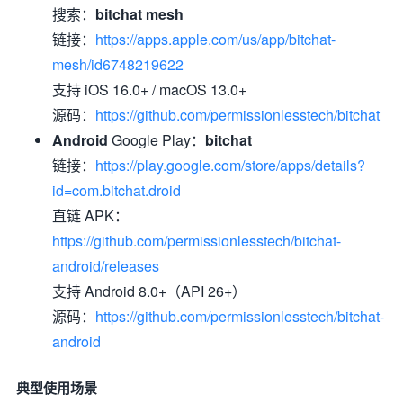
搜索：
bitchat mesh
链接：
https://apps.apple.com/us/app/bitchat-
mesh/id6748219622
支持 iOS 16.0+ / macOS 13.0+
源码：
https://github.com/permissionlesstech/bitchat
Android
Google Play：
bitchat
链接：
https://play.google.com/store/apps/details?
id=com.bitchat.droid
直链 APK：
https://github.com/permissionlesstech/bitchat-
android/releases
支持 Android 8.0+（API 26+）
源码：
https://github.com/permissionlesstech/bitchat-
android
典型使用场景