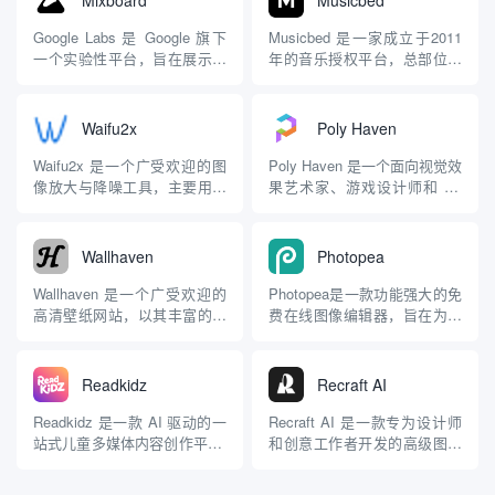
Google Labs 是 Google 旗下
Musicbed 是一家成立于2011
一个实验性平台，旨在展示公
年的音乐授权平台，总部位于
司内部的创新项目和 AI 驱动
美国德克萨斯州沃斯堡（Fort
工具，帮助用户探索新兴技
Worth, Texas）。它是影视制
术。Mixboard 是 Labs 中的一
作行业中领先的音乐授权服务
Waifu2x
Poly Haven
项最新实验项目，定位为“AI-
提供商之一，专注于为电影、
powered concepting bo...
电视、广告以及其他创意项目
Waifu2x 是一个广受欢迎的图
Poly Haven 是一个面向视觉效
提供高品质的音乐内容。
像放大与降噪工具，主要用于
果艺术家、游戏设计师和 3D
Mus...
提升低分辨率图像（尤其是二
创作者的公共资产库，致力于
次元风格的动漫图像）的质
提供高质量的免费 3D 资源。
量。它最初由日本开发者
它最初由 HDRI Haven、
Wallhaven
Photopea
nagadomi 在 2015 年开发，基
Texture Haven 和 3D Model
于深度卷积神经网络（CNN）
Haven 三个独立项目组成，后
Wallhaven 是一个广受欢迎的
Photopea是一款功能强大的免
技术，旨在将模糊或像素化的
来...
高清壁纸网站，以其丰富的资
费在线图像编辑器，旨在为用
图像放大并...
源库和高品质的图片而闻名。
户提供与Adobe Photoshop相
它主要面向喜欢个性化桌面或
似的编辑体验。它由捷克开发
移动设备背景的用户，提供了
者伊万（Ivan Kutskir）创建，
Readkidz
Recraft AI
一个简洁、直观的平台，让人
用户无需下载安装软件，只需
们可以轻松找到符合自己审美
通过现代浏览器即可访问和使
Readkidz 是一款 AI 驱动的一
Recraft AI 是一款专为设计师
的壁纸。截止本站添加该网站
用。 主要特点 多格式...
站式儿童多媒体内容创作平台,
和创意工作者开发的高级图像
Wallhaven拥有...
让用户能轻松制作图书、视频
生成与编辑工具，旨在提供灵
和歌曲等儿童内容。 ※ 核心定
活且强大的功能以满足专业需