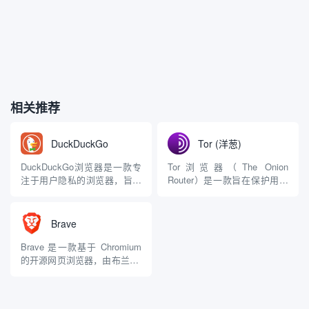
相关推荐
DuckDuckGo
Tor (洋葱)
DuckDuckGo浏览器是一款专
Tor浏览器（The Onion
注于用户隐私的浏览器，旨在
Router）是一款旨在保护用户
提供安全、无追踪的上网体
隐私和匿名性的浏览器，基于
验。它基于DuckDuckGo搜索
洋葱路由技术。它允许用户通
引擎的隐私原则，确保用户的
过Tor网络安全地访问互联网，
Brave
搜索活动和个人信息不被记录
隐藏其真实IP地址和浏览活
或跟踪。 特点 隐私保护：
动。 起源与背景 早期发展：
Brave 是一款基于 Chromium
DuckDuckGo浏览器默认阻止
Tor的概念始于1990年代中
的开源网页浏览器，由布兰登·
大多数第三...
期，由美...
艾克和 Brian Bondy 于2015年
创建。它专注于用户隐私保
护，提供快速、安全的浏览体