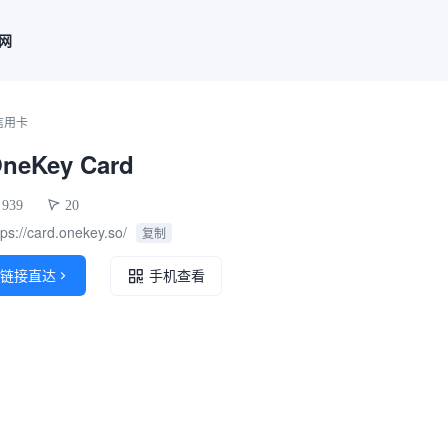
联网
信用卡
neKey Card
939
20
tps://card.onekey.so/
复制
链接直达

手机查看