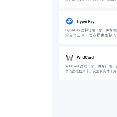
和数字货币交易等。Foton Car
高效的支付解决方案，适合各种消
果你需要一个无需 KYC 验证且全球通
HyperPay
HyperPay 虚拟信用卡是一种
的支付工具，旨在提供便捷的
HyperPay 虚拟信用卡的特点 
HyperPay 提供虚拟卡和实体
用于线上消费，可以绑定第三方应用
WildCard
WildCard 虚拟卡是一种专门
务的虚拟信用卡。它没有实体卡片
拟账号来进行交易，提供与实体信
如卡号、安全码（CVV）和有效期。 W
卡的特点 1. 轻松订阅海外服务 W..