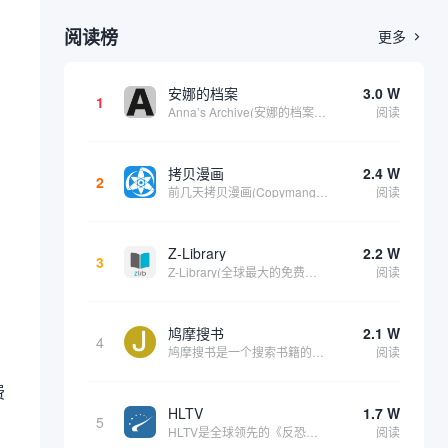
阅读榜
更多

安娜的档案
3.0 W
1
Anna’s Archive(安娜的档案)是一个影子图书馆搜索引擎。它包括了 Z-library、Library Genesis 和 Sci-Hub 三个全球数字图书馆的资源，相当于这三个站点的备份站点，资源很丰富。可以在上面找到各种书籍、...
阅读
拷贝漫画
2.4 W
2
前几天拷贝漫画(Copymanga)受到了链接攻击，出现了一些问题，目前仍在修复中，但现已恢复访问。此次为该拷贝漫画添加了一个备用网址。其网站公告说明如下： 此导航指向拷贝漫画(Copymanga)官方网站入口。拷贝漫画汇集了大量的国内外漫...
阅读
Z-Library
2.2 W
3
Z-Library(全球最大的免费电子书下载网站)，它不止在中国流利，在全球很多国家对该网站的需求量都非常大。由于一些版权问题，因此该网站官网经常会更换，因此很多用户无法第一时间找到他们官网。这就是本站维护该内容的意义。根据我们的维护内容时...
阅读
鸠摩搜书
2.1 W
4
鸠摩搜书是一个搜索书籍的在线网站，经过测试该站更像是一个针对“txt, azw, doc, pdf, mobi, epub”等格式结尾的资源搜索器。主要的资源来自百度文库、百度网盘、ctfile、夸克等网盘资源。由于其搜索来源的局限因此在该...
阅读
，
费
HLTV
1.7 W
5
HLTV是全球领先的《反恐精英》（Counter-Strike）系列电子竞技新闻、赛事和数据统计平台，尤其专注于《反恐精英：全球攻势》（CS:GO）和其续作《反恐精英2》（CS2）的职业竞技场景。它不仅是CS社区的核心信息来源之一，也是玩家...
阅读