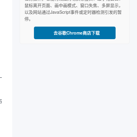
鼠标离开页面、画中画模式、窗口失焦、多屏显示，
以及网站通过JavaScript事件或定时器检测引发的暂
停。
去谷歌Chrome商店下载
—
币