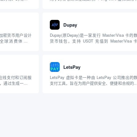
d 提供了一种灵活且
一个功能强大的跨境支付工具，适合需要在多个
费和支付需求。如
平台和广告平台进行支付的用户。虽然在充值渠
...
有一定限制，但其多平台支持...
Dupay
专为加密货币用户设计
Dupay(原Depay)是一家发行 Master/Visa 卡的
全球消费体验。
货币钱包，支持 USDT 充值到 Master/Visa 
1. 多种卡片类型：
Dupay 也是全球首款针对华人市场而开的虚拟
卡两种类型。虚拟卡适
卡，它有 KFC 版和不用 KFC 的版本，对需要
进...
的同...
LetsPay
用于在线支付和订阅服
LetsPay 虚拟卡是一种由 LetsPay 公司推出的
，通过生成一个虚
支付工具，旨在为用户提供安全、便捷和合规的
用卡相同的功能，
体验。（实体卡和虚拟卡都有） LetsPay 的特点 
ildCard 虚拟
海外持牌银行虚拟卡：LetsPay 虚拟卡由海外持
.
规银行发行，确保了...