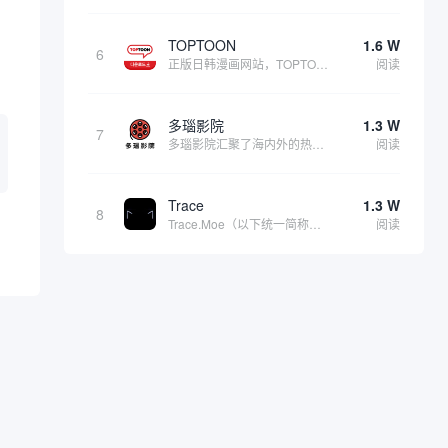
TOPTOON
1.6 W
6
正版日韩漫画网站，TOPTOON(韩语: 탑툰)，也称为顶通，是由韩国内容公司Topco运营的网络漫画平台，成立于2014年3月。该平台主要面向男性成年读者，提供丰富的适合成年人阅读的漫画内容。只有登录后才能开启成年人模式。 该导航指向的是...
阅读
多瑙影院
1.3 W
7
多瑙影院汇聚了海内外的热门影片，包括最新上映的院线大片，涵盖动作、喜剧、爱情、恐怖、科幻等多种类型，满足不同用户的观影需求。播放速度不错、内容覆盖率广泛，更新速度快，采取游客与 VIP (收费制) 两种观看方式。防止链接走失：海外免费电影最...
阅读
Trace
1.3 W
8
Trace.Moe（以下统一简称为Trace）是一个专为动漫爱好者设计的开源动漫场景搜索引擎，能够通过用户上传的动漫截图快速定位其原始出处，包括具体的动漫名称、集数以及场景出现的确切时间点。它不仅功能强大，而且完全免费、无广告，深受全球二次...
阅读