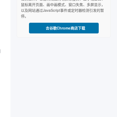
鼠标离开页面、画中画模式、窗口失焦、多屏显示，
以及网站通过JavaScript事件或定时器检测引发的暂
停。
去谷歌Chrome商店下载
门
，
，