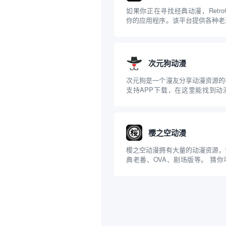
如果你正在寻找经典动漫，RetroC
你的应用程序。该平台提供各种老
数过去没有在日本以外的地方发行
名的作品包括《魔法天使甜蜜
士》、《魔性之女》等。此外，该
简洁...
次元狗动漫
次元狗是一个漫友分享动漫资源的
支持APP下载，在这里能找到动
画、轻小说等关于二次元的一切。
完整版的漫画资源，超多不一样的
选择的，分类齐全经典国漫都有，
外的一些著...
樱之空动漫
樱之空动漫拥有大量的动漫资源，
典老番、OVA、剧场版等。 猜
走失！ 追番推荐！免费看动漫的网
看和磁力下载 (最全汇总 持续更新)