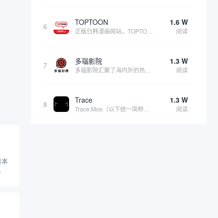
TOPTOON
1.6 W
6
正版日韩漫画网站，TOPTOON(韩语: 탑툰)，也称为顶通，是由韩国内容公司Topco运营的网络漫画平台，成立于2014年3月。该平台主要面向男性成年读者，提供丰富的适合成年人阅读的漫画内容。只有登录后才能开启成年人模式。 该导航指向的是...
阅读
多瑙影院
1.3 W
7
多瑙影院汇聚了海内外的热门影片，包括最新上映的院线大片，涵盖动作、喜剧、爱情、恐怖、科幻等多种类型，满足不同用户的观影需求。播放速度不错、内容覆盖率广泛，更新速度快，采取游客与 VIP (收费制) 两种观看方式。防止链接走失：海外免费电影最...
阅读
Trace
1.3 W
8
Trace.Moe（以下统一简称为Trace）是一个专为动漫爱好者设计的开源动漫场景搜索引擎，能够通过用户上传的动漫截图快速定位其原始出处，包括具体的动漫名称、集数以及场景出现的确切时间点。它不仅功能强大，而且完全免费、无广告，深受全球二次...
阅读
日本
和粉
一个
市场