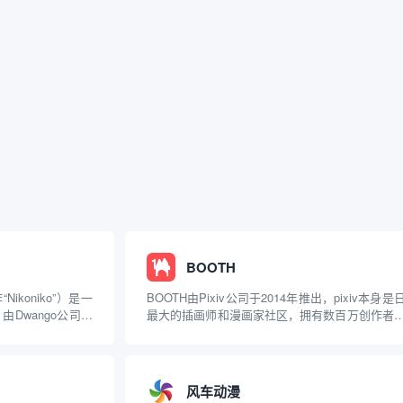
BOOTH
ikoniko”）是一
BOOTH由Pixiv公司于2014年推出，pixiv本身是
Dwango公司运
最大的插画师和漫画家社区，拥有数百万创作者
（ニコニコ動画，Niko
丝。BOOTH的诞生旨在为Pixiv上的艺术家提供
是日语中...
直接销售作品的平台，解决同人创作者在传统
（如Comic Market）之...
风车动漫