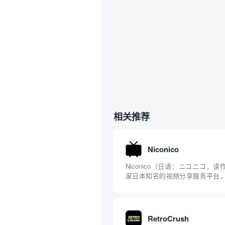
相关推荐
Niconico
Niconico（日语：ニコニコ，读作“N
家日本知名的视频分享服务平台，由
营，前身为“Nico Nico Douga”
Niko Dōga）。其名称“Niconico”
RetroCrush