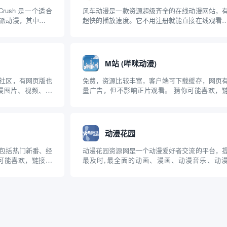
rush 是一个适合
风车动漫是一款资源超级齐全的在线动漫网站，
派动漫，其中大多
超快的播放速度。它不用注册就能直接在线观看
。此应用中一些著
支持手机网页播放，但它的网站页面广告多，不
薄荷》、《电子战
线下载。 猜你可能喜欢，链接防走失！ 在线免
应用的界面干净、
漫画网站推荐 – 支持资源下载 (持续更新...
M站 (哔咪动漫)
社区，有网页版也
免费，资源比较丰富，客户端可下载缓存，网页
漫图片、视频、漫
量广告，但不影响正片观看。 猜你可能喜欢，
在这里你可以看到
防走失！ 追番推荐！免费看动漫的网站 – 支持
精彩都是可以任意
观看和磁力下载 (最全汇总 持续更新)
次元狗还收集了海
动漫花园
包括热门新番、经
动漫花园资源网是一个动漫爱好者交流的平台，
你可能喜欢，链接防
最及时,最全面的动画、漫画、动漫音乐、动
站 – 支持在线观
载，BT，ED,动漫游戏、资讯、分享、交流、讨
虽然资源传播速度不是最快，但支持中文、资源
较全。 猜你可能喜欢，链接防走失！(包括动漫
镜像网...