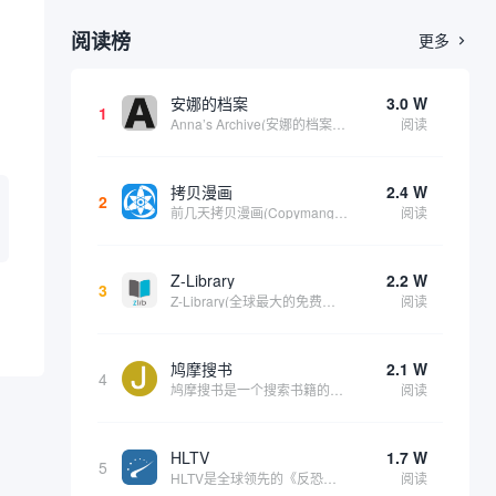
阅读榜
更多

安娜的档案
3.0 W
1
Anna’s Archive(安娜的档案)是一个影子图书馆搜索引擎。它包括了 Z-library、Library Genesis 和 Sci-Hub 三个全球数字图书馆的资源，相当于这三个站点的备份站点，资源很丰富。可以在上面找到各种书籍、...
阅读
拷贝漫画
2.4 W
2
前几天拷贝漫画(Copymanga)受到了链接攻击，出现了一些问题，目前仍在修复中，但现已恢复访问。此次为该拷贝漫画添加了一个备用网址。其网站公告说明如下： 此导航指向拷贝漫画(Copymanga)官方网站入口。拷贝漫画汇集了大量的国内外漫...
阅读
Z-Library
2.2 W
3
Z-Library(全球最大的免费电子书下载网站)，它不止在中国流利，在全球很多国家对该网站的需求量都非常大。由于一些版权问题，因此该网站官网经常会更换，因此很多用户无法第一时间找到他们官网。这就是本站维护该内容的意义。根据我们的维护内容时...
阅读
鸠摩搜书
2.1 W
4
鸠摩搜书是一个搜索书籍的在线网站，经过测试该站更像是一个针对“txt, azw, doc, pdf, mobi, epub”等格式结尾的资源搜索器。主要的资源来自百度文库、百度网盘、ctfile、夸克等网盘资源。由于其搜索来源的局限因此在该...
阅读
HLTV
1.7 W
5
HLTV是全球领先的《反恐精英》（Counter-Strike）系列电子竞技新闻、赛事和数据统计平台，尤其专注于《反恐精英：全球攻势》（CS:GO）和其续作《反恐精英2》（CS2）的职业竞技场景。它不仅是CS社区的核心信息来源之一，也是玩家...
阅读