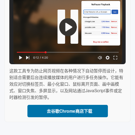
这款工具专为防止网页视频在各种情况下自动暂停而设计，特
别适合需要后台连续播放媒体的用户进行多任务操作。它能有
效应对切换标签页、最小化窗口、鼠标离开页面、画中画模
式、窗口失焦、多屏显示，以及网站通过JavaScript事件或定
时器检测引发的暂停。
去谷歌Chrome商店下载