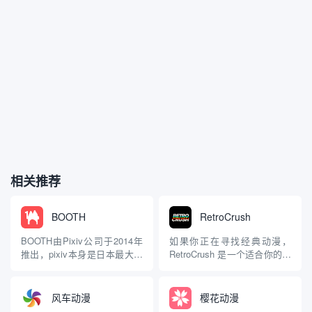
相关推荐
BOOTH
RetroCrush
BOOTH由Pixiv公司于2014年
如果你正在寻找经典动漫，
推出，pixiv本身是日本最大的
RetroCrush 是一个适合你的应
插画师和漫画家社区，拥有数
用程序。该平台提供各种老派
百万创作者和粉丝。BOOTH的
动漫，其中大多数过去没有在
诞生旨在为Pixiv上的艺术家提
日本以外的地方发行。此应用
风车动漫
樱花动漫
供一个直接销售作品的平台，
中一些著名的作品包括《魔法