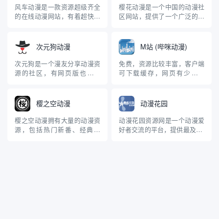
解决同人创作者在传统市场
天使甜蜜薄荷》、《电子战
风车动漫是一款资源超级齐全
樱花动漫是一个中国的动漫社
（如Comic Market）之...
士》、《魔性之女》等。此
的在线动漫网站，有着超快的
区网站，提供了一个广泛的动
外，该应用的界面干净、简
播放速度。它不用注册就能直
漫资源库，其中包括最新的热
洁...
接在线观看，并支持手机网页
门动漫和经典老番。用户可以
播放，但它的网站页面广告
通过搜索或浏览樱花动漫的资
次元狗动漫
M站 (哔咪动漫)
多，不能离线下载。 猜你可能
源库来找到他们想要观看的动
喜欢，链接防走失！ 在线免费
漫，而且还提供了高清画质和
次元狗是一个漫友分享动漫资
免费，资源比较丰富，客户端
看漫画网站推荐 – 支持资源下
多语言字幕。 樱花动漫还提供
源的社区，有网页版也支持
可下载缓存，网页有少量广
载 (持续更新...
大量的日本动漫、漫画、轻小
APP下载，在这里能找到动漫
告，但不影响正片观看。 猜你
说等...
图片、视频、漫画、轻小说等
可能喜欢，链接防走失！ 追番
关于二次元的一切。在这里你
推荐！免费看动漫的网站 – 支
樱之空动漫
动漫花园
可以看到完整版的漫画资源，
持在线观看和磁力下载 (最全
超多不一样的精彩都是可以任
汇总 持续更新)
樱之空动漫拥有大量的动漫资
动漫花园资源网是一个动漫爱
意选择的，分类齐全经典国漫
源，包括热门新番、经典老
好者交流的平台，提供最及时,
都有，次元狗还收集了海外的
番、OVA、剧场版等。 猜你可
最全面的动画、漫画、动漫音
一些著...
能喜欢，链接防走失！ 追番推
乐、动漫下载，BT，ED,动漫
荐！免费看动漫的网站 – 支持
游戏、资讯、分享、交流、讨
在线观看和磁力下载 (最全汇
论。虽然资源传播速度不是最
总 持续更新)
快，但支持中文、资源也比较
全。 猜你可能喜欢，链接防走
失！(包括动漫花园镜像网...