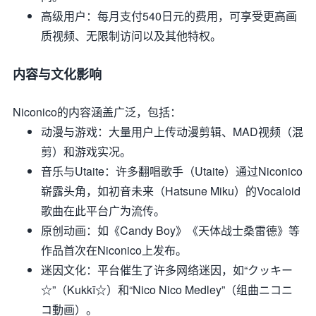
高级用户
：每月支付540日元的费用，可享受更高画
质视频、无限制访问以及其他特权。
内容与文化影响
Niconico的内容涵盖广泛，包括：
动漫与游戏
：大量用户上传动漫剪辑、MAD视频（混
剪）和游戏实况。
音乐与Utaite
：许多翻唱歌手（Utaite）通过Niconico
崭露头角，如初音未来（Hatsune Miku）的Vocaloid
歌曲在此平台广为流传。
原创动画
：如《Candy Boy》《天体战士桑雷德》等
作品首次在Niconico上发布。
迷因文化
：平台催生了许多网络迷因，如“クッキー
☆”（Kukkī☆）和“Nico Nico Medley”（组曲ニコニ
コ動画）。