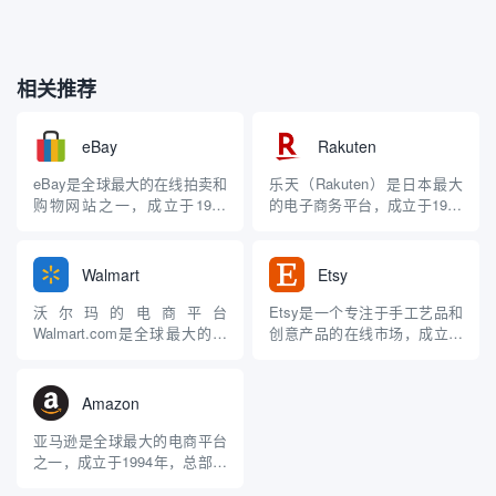
相关推荐
eBay
Rakuten
eBay是全球最大的在线拍卖和
乐天（Rakuten）是日本最大
购物网站之一，成立于1995
的电子商务平台，成立于1997
年，总部位于美国加利福尼亚
年。 平台特点 多元化业务：
州圣荷塞。中国淘宝就是致敬
乐天不仅经营电子商务，还涉
它起步的。 平台特点 拍卖与
足金融、通信、旅游和体育等
Walmart
Etsy
购物：eBay最初以拍卖为主要
多个领域。旗下包括乐天市
业务，用户可以在平台上竞拍
场、乐天银行、乐天证券等多
沃尔玛的电商平台
Etsy是一个专注于手工艺品和
各种商品，包括电子产品、服
个品牌。 市场份额：乐天在日
Walmart.com是全球最大的零
创意产品的在线市场，成立于
装、古董等。此外，e...
本电商市场占有约27...
售商沃尔玛公司的一部分，致
2005年，总部位于美国。该平
力于提供便捷的在线购物体
台允许卖家销售原创和手工制
验。 主要服务地区 美国：
作的商品，包括艺术品、珠
Amazon
Walmart.com是沃尔玛在美国
宝、服装和家居装饰等。Etsy
的主要在线购物平台，覆盖所
以其独特性和社区驱动的特征
亚马逊是全球最大的电商平台
有50个州及波多黎各。 国际市
而闻名，被比作“祖母的地下室
之一，成立于1994年，总部位
场：沃尔玛在全球27...
收藏”，与eBay和...
于美国华盛顿州的西雅图。它