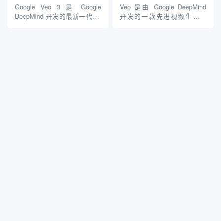
内容制作。旨在帮助用户（包
户只需输入文本提示，Hailuo
Google Veo 3 是 Google
Veo 是由 Google DeepMind
括个人创作者、团...
AI 就能生成相应...
DeepMind 开发的最新一代 AI
开发的一款先进视频生成模
视频生成模型，于 2025 年 9
型，旨在根据用户的文本、图
月正式推出（部分预览早在
像或视频提示生成高质量的视
Google I/O 2025 上亮相）。
频内容。以下是 Veo 的主要特
作为 Veo 系列的第三代产品，
点和功能介绍： 主要功能 1.
它标志着 Googl...
高分辨率视频生成 1080p 输
出：Veo 能够生成高...