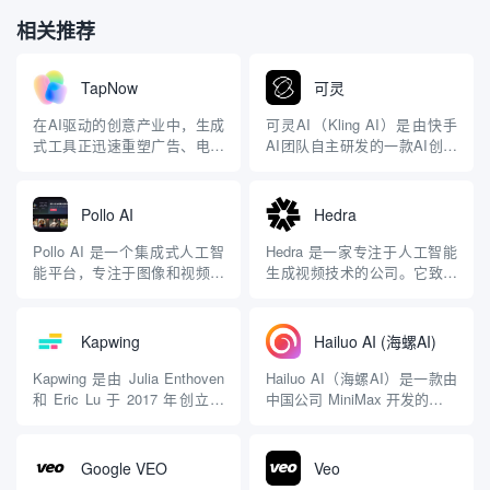
相关推荐
TapNow
可灵
在AI驱动的创意产业中，生成
可灵AI（Kling AI）是由快手
式工具正迅速重塑广告、电商
AI团队自主研发的一款AI创意
和影视制作流程。TapNow.ai
生产力平台，专注于高质量视
作为一个新兴的AI视觉创作引
频和图像生成与编辑，旨在降
擎，定位于商业视觉内容的生
低创作门槛，提升创作效率。
Pollo AI
Hedra
产，承诺通过集成先进模型，
它基于快手自研的可灵大模型
帮助用户快速从概念到成品。
（Kling）和可图大模型，采用
Pollo AI 是一个集成式人工智
Hedra 是一家专注于人工智能
平台概述与核心功能
类Sora的DiT（Diffusion...
能平台，专注于图像和视频生
生成视频技术的公司。它致力
TapNow.ai的核心...
成，旨在为用户提供高效、便
于通过创新的 AI 工具，让视
捷的高质量内容创作体验。平
频创作变得更加简单、高效且
台由新加坡的 HIX.AI 开发，
普及化，让任何有创意想法的
Kapwing
Hailuo AI (海螺AI)
致力于通过尖端 AI 技术实现
人都能轻松实现高质量的视频
视频和图像创作的民主化，使
内容制作。以下是对 Hedra 的
Kapwing 是由 Julia Enthoven
Hailuo AI（海螺AI）是一款由
无技术背景的用户也能轻松生
详细介绍，基于其官网信息和
和 Eric Lu 于 2017 年创立的
中国公司 MiniMax 开发的先进
成专业级内...
公开内容： 核...
公司，总部位于美国旧金山。
视频生成工具，旨在通过人工
是一个功能强大且易于使用的
智能技术帮助用户轻松创建高
在线内容创作平台，主要用于
质量的视频内容。 主要功能 1.
Google VEO
Veo
视频编辑、图像处理和多媒体
文本到视频生成 简便操作：用