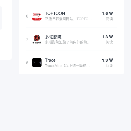
TOPTOON
1.6 W
6
正版日韩漫画网站，TOPTOON(韩语: 탑툰)，也称为顶通，是由韩国内容公司Topco运营的网络漫画平台，成立于2014年3月。该平台主要面向男性成年读者，提供丰富的适合成年人阅读的漫画内容。只有登录后才能开启成年人模式。 该导航指向的是...
阅读
多瑙影院
1.3 W
7
多瑙影院汇聚了海内外的热门影片，包括最新上映的院线大片，涵盖动作、喜剧、爱情、恐怖、科幻等多种类型，满足不同用户的观影需求。播放速度不错、内容覆盖率广泛，更新速度快，采取游客与 VIP (收费制) 两种观看方式。防止链接走失：海外免费电影最...
阅读
Trace
1.3 W
8
Trace.Moe（以下统一简称为Trace）是一个专为动漫爱好者设计的开源动漫场景搜索引擎，能够通过用户上传的动漫截图快速定位其原始出处，包括具体的动漫名称、集数以及场景出现的确切时间点。它不仅功能强大，而且完全免费、无广告，深受全球二次...
阅读