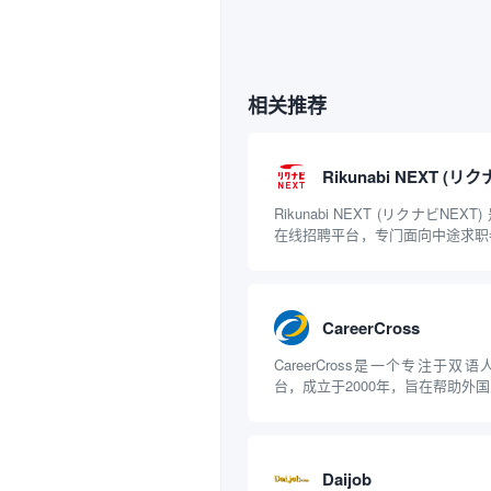
相关推荐
Rikunabi NEXT (リ
Rikunabi NEXT (リクナビNE
在线招聘平台，专门面向中途求职
经验的求职者），由Recruit公
帮助求职者找到合适的工作机会，
的人才招聘服务。 主要特点 ...
CareerCross
CareerCross是一个专注于
台，成立于2000年，旨在帮助外
间建立联系。该平台主要服务于希
语专业人士，提供丰富的职位信息
要特点 双语职位信息: CareerCros..
Daijob