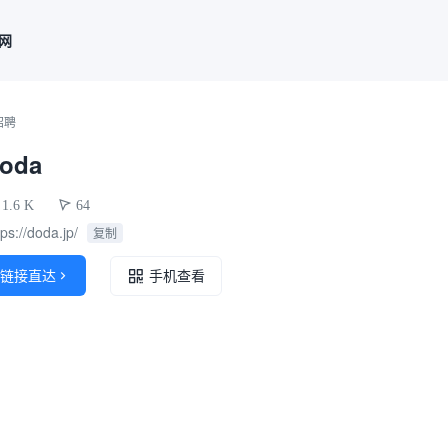
联网
招聘
oda
1.6 K
64
tps://doda.jp/
复制
链接直达

手机查看