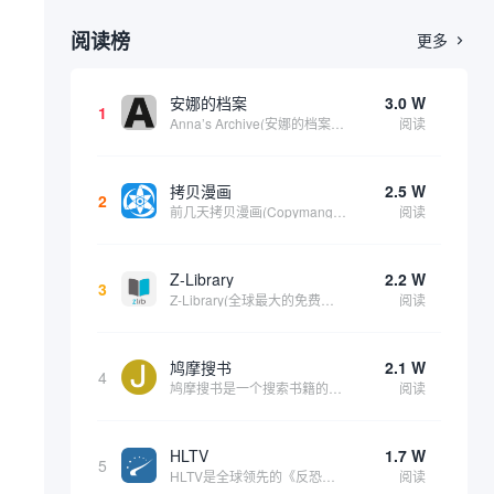
阅读榜
更多

安娜的档案
3.0 W
1
Anna’s Archive(安娜的档案)是一个影子图书馆搜索引擎。它包括了 Z-library、Library Genesis 和 Sci-Hub 三个全球数字图书馆的资源，相当于这三个站点的备份站点，资源很丰富。可以在上面找到各种书籍、...
阅读
拷贝漫画
2.5 W
2
前几天拷贝漫画(Copymanga)受到了链接攻击，出现了一些问题，目前仍在修复中，但现已恢复访问。此次为该拷贝漫画添加了一个备用网址。其网站公告说明如下： 此导航指向拷贝漫画(Copymanga)官方网站入口。拷贝漫画汇集了大量的国内外漫...
阅读
Z-Library
2.2 W
3
Z-Library(全球最大的免费电子书下载网站)，它不止在中国流利，在全球很多国家对该网站的需求量都非常大。由于一些版权问题，因此该网站官网经常会更换，因此很多用户无法第一时间找到他们官网。这就是本站维护该内容的意义。根据我们的维护内容时...
阅读
鸠摩搜书
2.1 W
4
鸠摩搜书是一个搜索书籍的在线网站，经过测试该站更像是一个针对“txt, azw, doc, pdf, mobi, epub”等格式结尾的资源搜索器。主要的资源来自百度文库、百度网盘、ctfile、夸克等网盘资源。由于其搜索来源的局限因此在该...
阅读
HLTV
1.7 W
5
HLTV是全球领先的《反恐精英》（Counter-Strike）系列电子竞技新闻、赛事和数据统计平台，尤其专注于《反恐精英：全球攻势》（CS:GO）和其续作《反恐精英2》（CS2）的职业竞技场景。它不仅是CS社区的核心信息来源之一，也是玩家...
阅读