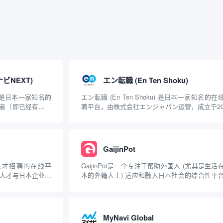
クナビNEXT)
エン転職 (En Ten Shoku)
XT) 是日本一家知名的
エン転職 (En Ten Shoku) 是日本一家知名的在
者（即已经有工作
聘平台，由株式会社エンジャパン运营，成立于20
司运营。该平台致力于
年。该平台专注于为求职者提供丰富的职位信息
并为企业提供高效
业咨询服务，致力于帮助用户找到理想的工作机
主要特点 职位信息丰富: エン転職...
GaijinPot
双语人才招聘的在线平
GaijinPot是一个专注于帮助外国人 (尤其是生活
国人才与日本企业之
本的外籍人士) 适应和融入日本社会的综合性平
望在日本工作的双
自2000年成立以来，GaijinPot为用户提供了丰
和招聘服务。 主
资源，包括求职信息、租房服务、语言学习和文
.
流等，旨在为外国人在日本的生活...
MyNavi Global