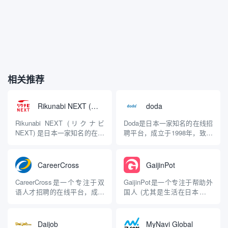
相关推荐
Rikunabi NEXT (リクナビNEXT)
doda
Rikunabi NEXT (リクナビ
Doda是日本一家知名的在线招
NEXT) 是日本一家知名的在线
聘平台，成立于1998年，致力
招聘平台，专门面向中途求职
于为求职者和雇主提供高效的
者（即已经有工作经验的求职
招聘服务。该平台通过整合丰
者），由Recruit公司运营。该
富的职位信息和专业的职业咨
CareerCross
GaijinPot
平台致力于帮助求职者找到合
询，帮助用户找到理想的工作
适的工作机会，并为企业提供
机会。 主要特点 职位搜索:
CareerCross是一个专注于双
GaijinPot是一个专注于帮助外
高效的人才招聘服务。 主要特
Doda提供广泛的职位信息，用
语人才招聘的在线平台，成立
国人 (尤其是生活在日本的外
点 ...
户可以根据行业、...
于2000年，旨在帮助外国人才
籍人士) 适应和融入日本社会
与日本企业之间建立联系。该
的综合性平台。自2000年成立
平台主要服务于希望在日本工
以来，GaijinPot为用户提供了
Daijob
MyNavi Global