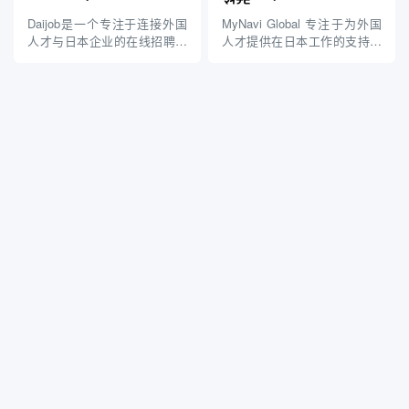
作的双语专业人士，提供丰富
丰富的资源，包括求职信息、
的职位信息和招聘服务。 主要
租房服务、语言学习和文化交
Daijob是一个专注于连接外国
MyNavi Global 专注于为外国
特点 双语职位信息:
流等，旨在为外国人在日本的
人才与日本企业的在线招聘平
人才提供在日本工作的支持和
CareerCros...
生活...
台，成立于2000年。该平台致
服务，总部位于日本的公司，
力于帮助希望在日本工作的国
成立于2019年。作为MyNavi
际求职者找到合适的职位，同
集团的一部分，MyNavi
时也为企业提供招聘外籍人才
Global结合了该集团在招聘和
的服务。 主要特点 多语言支
人力资源领域的丰富经验，致
持: Daijob提供日语和英语等多
力于促进国际人才与日本企业
种语言的服...
之...