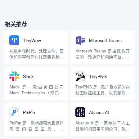
相关推荐
TinyWow
Microsoft Teams
在数字化时代，处理文件、图
Microsoft Teams 是由微软开
像和内容创作往往需要多种软
发的一款协作和沟通平台，旨
件，而这些工具的安装和付费
在帮助团队更高效地工作。它
门槛有时会成为负担。
集成了聊天、视频会议、文件
TinyWow 作为一个免费的在线
共享、应用程序集成等多种功
Slack
TinyPNG
工具聚合平台，承诺提供超过
能，是远程工作、在线教育和
250 个工具，帮助用户简化
企业协作的常用工具。以下是
Slack 是一款由美国公司
TinyPNG 是一款广受欢迎的在
PDF 编辑、图像处理、视频转
对 Microsoft Teams 的详细...
Slack Technologies（现已被
线图片压缩工具，以其高效的
换以及 AI 写作等...
Salesforce 收购）开发的企业
压缩能力和出色的画质保留而
级即时通讯和团队协作工具，
闻名。它主要针对AVIF、
最初于 2013 年推出。它的全
WebP、JPEG 和 PNG 格式的
PixPin
Abacus AI
称是 “Searchable Log of All
图片，通过智能有损压缩技术
Co...
显著减少文件大小，同时尽量
PixPin 是一款功能强大且操作
Abacus AI是一家专注于人工
保持视觉上的高质量。自推出
简便的截图工具，由
智能和机器学习的公司，致力
以来，Tin...
PearOCR（深圳市深度图景科
于为企业提供高效的AI解决方