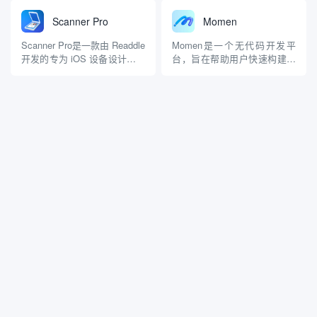
技有限公司）的开发者打造，
案。该平台通过先进的技术，
适用于 Windows 和 macOS
帮助企业构建和部署复杂的AI
Scanner Pro
Momen
系统。它不仅继承了传统截图
代理和工作流，以便更好地连
工具的核心功能，还融合了多
接结构化和非结构化数据源。
Scanner Pro是一款由 Readdle
Momen是一个无代码开发平
种实用特性，如贴图、长截
主要功能 AI代理和工作流创
开发的专为 iOS 设备设计移动
台，旨在帮助用户快速构建和
图、动图录制...
建: Abacu...
扫描应用，旨在帮助用户快
部署基于人工智能的应用程序
速、方便地将纸质文档转换为
和代理。该平台集成了前端、
数字格式。提供高质量的扫描
后端和数据库管理功能，使得
功能，广泛应用于个人和商业
用户可以轻松创建复杂的AI应
场景。 定价 Scanner Pro的定
用，而无需编写代码。 定价
价通常在 $4.9...
Momen 提供多种定价方案，
以满足不同用户的需求：...