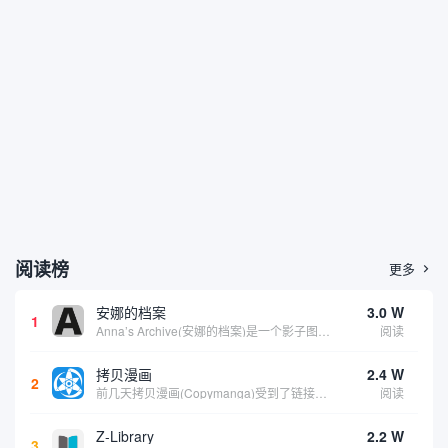
阅读榜
更多

安娜的档案
3.0 W
1
Anna’s Archive(安娜的档案)是一个影子图书馆搜索引擎。它包括了 Z-library、Library Genesis 和 Sci-Hub 三个全球数字图书馆的资源，相当于这三个站点的备份站点，资源很丰富。可以在上面找到各种书籍、...
阅读
拷贝漫画
2.4 W
2
前几天拷贝漫画(Copymanga)受到了链接攻击，出现了一些问题，目前仍在修复中，但现已恢复访问。此次为该拷贝漫画添加了一个备用网址。其网站公告说明如下： 此导航指向拷贝漫画(Copymanga)官方网站入口。拷贝漫画汇集了大量的国内外漫...
阅读
Z-Library
2.2 W
3