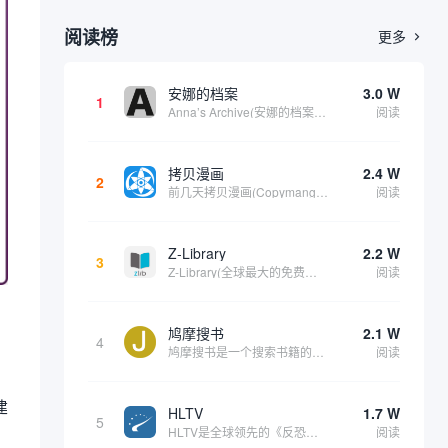
阅读榜
更多

安娜的档案
3.0 W
1
Anna’s Archive(安娜的档案)是一个影子图书馆搜索引擎。它包括了 Z-library、Library Genesis 和 Sci-Hub 三个全球数字图书馆的资源，相当于这三个站点的备份站点，资源很丰富。可以在上面找到各种书籍、...
阅读
拷贝漫画
2.4 W
2
前几天拷贝漫画(Copymanga)受到了链接攻击，出现了一些问题，目前仍在修复中，但现已恢复访问。此次为该拷贝漫画添加了一个备用网址。其网站公告说明如下： 此导航指向拷贝漫画(Copymanga)官方网站入口。拷贝漫画汇集了大量的国内外漫...
阅读
Z-Library
2.2 W
3
Z-Library(全球最大的免费电子书下载网站)，它不止在中国流利，在全球很多国家对该网站的需求量都非常大。由于一些版权问题，因此该网站官网经常会更换，因此很多用户无法第一时间找到他们官网。这就是本站维护该内容的意义。根据我们的维护内容时...
阅读
鸠摩搜书
2.1 W
4
鸠摩搜书是一个搜索书籍的在线网站，经过测试该站更像是一个针对“txt, azw, doc, pdf, mobi, epub”等格式结尾的资源搜索器。主要的资源来自百度文库、百度网盘、ctfile、夸克等网盘资源。由于其搜索来源的局限因此在该...
阅读
建
HLTV
1.7 W
5
HLTV是全球领先的《反恐精英》（Counter-Strike）系列电子竞技新闻、赛事和数据统计平台，尤其专注于《反恐精英：全球攻势》（CS:GO）和其续作《反恐精英2》（CS2）的职业竞技场景。它不仅是CS社区的核心信息来源之一，也是玩家...
阅读