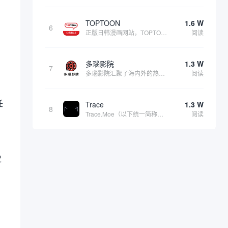
TOPTOON
1.6 W
6
正版日韩漫画网站，TOPTOON(韩语: 탑툰)，也称为顶通，是由韩国内容公司Topco运营的网络漫画平台，成立于2014年3月。该平台主要面向男性成年读者，提供丰富的适合成年人阅读的漫画内容。只有登录后才能开启成年人模式。 该导航指向的是...
阅读
多瑙影院
1.3 W
7
多瑙影院汇聚了海内外的热门影片，包括最新上映的院线大片，涵盖动作、喜剧、爱情、恐怖、科幻等多种类型，满足不同用户的观影需求。播放速度不错、内容覆盖率广泛，更新速度快，采取游客与 VIP (收费制) 两种观看方式。防止链接走失：海外免费电影最...
阅读
任
Trace
1.3 W
8
Trace.Moe（以下统一简称为Trace）是一个专为动漫爱好者设计的开源动漫场景搜索引擎，能够通过用户上传的动漫截图快速定位其原始出处，包括具体的动漫名称、集数以及场景出现的确切时间点。它不仅功能强大，而且完全免费、无广告，深受全球二次...
阅读
史