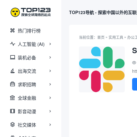
TOP123导航 - 探索中国以外的互
热门排行榜
»
»
当前位置：
首页
实用工具
办公
人工智能 (AI)
S
装机必备
出海交流
ht
求职招聘
全球金融
影音动漫
社交媒体