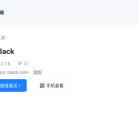
联网
工具
lack
2.3 K
11
tps://slack.com/
复制
链接直达

手机查看