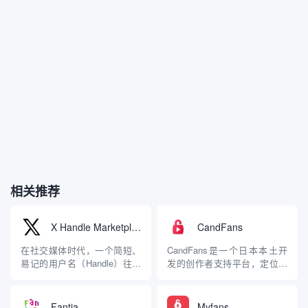
相关推荐
X Handle Marketplace
CandFans
在社交媒体时代，一个简短、
CandFans是一个日本本土开
易记的用户名（Handle）往往
发的创作者支持平台，定位为
是用户数字身份的核心。它不
“粉丝俱乐部型SNS”（社交网
仅仅是登录凭证，更是品牌、
络服务），旨在连接创作者与
个人表达和社区影响力的象
粉丝，通过订阅制和内容销售
Fantia
Myfans