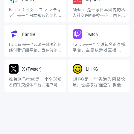
征。2025 年 10 月 19 日，
模式为创作者提供收入来源，
X（前 Twitter）平台正式推出
同时为粉丝提供独家内容与互
Fantia（日文：ファンティ
Myfans 是一家日本国内的私
“X Handle Market...
动体验。 平台背景与概况
ア）是一个日本知名的创作者
人社交网络服务平台，由トク
CandFans由日本...
支持与数字内容销售平台，主
ネコ株式会社（Tokuneko Co.,
要面向二次元领域的创作者及
Ltd.）运营。它于2021年正式
其粉丝群体。它由日本著名同
推出，被定位为日本最大的支
Fantrie
Twitch
人志销售公司虎之穴
持成年人内容创作者的平台之
（TORANOANA）于2015年4
一，同时也支持非成年人内容
Fantrie 是一个起源于韩国的在
Twitch是一个全球知名的直播
月推出，旨在为插画家、漫画
的分享。Myfans 的核心...
线付费订阅平台，旨在为创作
平台，主要以游戏直播为核
家、Cosplayer、游...
者（包括艺人、主播、模特
心，但也涵盖了多种其他内容
等）与粉丝提供一个直接互动
类型。它于2011年由Justin
和内容分享的渠道。它类似于
Kan和Emmett Shear创立，最
X (Twitter)
LIHKG
国际上知名的 Patreon 或
初是作为Justin.tv的一个分
OnlyFans，但更专注于韩国市
支，后来逐渐发展成为独立品
推特(X/Twitter)是一个全球知
LIHKG是一个香港的网络论
场，并结合了本地文化特色与
牌。2014年，亚马逊...
名的社交媒体平台，用户可以
坛，也被称为“连登”。据最新
用户需求...
在此分享短文本、图片和视频
统计它是香港排名前十受欢迎
更新。在马斯克接手管理推特
的网站(排名第一第二的分别是
之后，与之前相比有了很大的
Google和YouTube)。它是一个
变化。据他在采访中提到他希
很受欢迎的讨论区，用户可以
望将X(更名后的推特)打造成一
在上面发表和讨论各种话题。
个集娱乐、金融等一体的全功
以下是LIHKG的一些特点： 吹
能超级APP。用...
水台:...