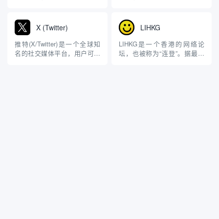
家、Cosplayer、游...
亚州旧金山。它提供一个在线
心，但也涵盖了多种其他内容
平台，连接消费者与本地商
类型。它于2011年由Justin
家，用户可以通过该平台搜索
Kan和Emmett Shear创立，最
X (Twitter)
LIHKG
附近的餐馆、商店、服务场
初是作为Justin.tv的一个分
所，并阅读其他用户的评价和
支，后来逐渐发展成为独立品
推特(X/Twitter)是一个全球知
LIHKG是一个香港的网络论
打分。用户还可以发布自己的
牌。2014年，亚马逊...
名的社交媒体平台，用户可以
坛，也被称为“连登”。据最新
评论、上传照片或添加商家...
在此分享短文本、图片和视频
统计它是香港排名前十受欢迎
更新。在马斯克接手管理推特
的网站(排名第一第二的分别是
之后，与之前相比有了很大的
Google和YouTube)。它是一个
变化。据他在采访中提到他希
很受欢迎的讨论区，用户可以
望将X(更名后的推特)打造成一
在上面发表和讨论各种话题。
个集娱乐、金融等一体的全功
以下是LIHKG的一些特点： 吹
能超级APP。用...
水台:...