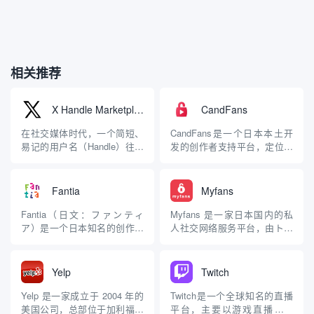
相关推荐
X Handle Marketplace
CandFans
在社交媒体时代，一个简短、
CandFans是一个日本本土开
易记的用户名（Handle）往往
发的创作者支持平台，定位为
是用户数字身份的核心。它不
“粉丝俱乐部型SNS”（社交网
仅仅是登录凭证，更是品牌、
络服务），旨在连接创作者与
个人表达和社区影响力的象
粉丝，通过订阅制和内容销售
Fantia
Myfans
征。2025 年 10 月 19 日，
模式为创作者提供收入来源，
X（前 Twitter）平台正式推出
同时为粉丝提供独家内容与互
Fantia（日文：ファンティ
Myfans 是一家日本国内的私
“X Handle Market...
动体验。 平台背景与概况
ア）是一个日本知名的创作者
人社交网络服务平台，由トク
CandFans由日本...
支持与数字内容销售平台，主
ネコ株式会社（Tokuneko Co.,
要面向二次元领域的创作者及
Ltd.）运营。它于2021年正式
其粉丝群体。它由日本著名同
推出，被定位为日本最大的支
Yelp
Twitch
人志销售公司虎之穴
持成年人内容创作者的平台之
（TORANOANA）于2015年4
一，同时也支持非成年人内容
Yelp 是一家成立于 2004 年的
Twitch是一个全球知名的直播
月推出，旨在为插画家、漫画
的分享。Myfans 的核心...
美国公司，总部位于加利福尼
平台，主要以游戏直播为核