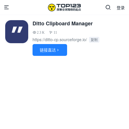
登录
Ditto Clipboard Manager
2.3 K
11
https://ditto-cp.sourceforge.io/
复制
链接直达
