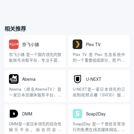
相关推荐
奈飞小铺
Plex TV
奈飞小铺 是一个国内领先的智
Plex TV 是 Plex 生态系统中
能账号合租平台，专注于提供
的一个重要组成部分，而 Plex
流媒体及其他虚拟账号的合租
本身是一个功能强大的媒体管
服务。以下是对该网站的详细
理和流媒体平台，旨在帮助用
介绍，基于公开信息和相关网
户整理、存储并随时随地访问
Abema
U-NEXT
页内容： 网站概述 奈飞小铺
他们的个人媒体内容，同时还
是一个专业的账号合租平台，
提供额外的流媒体服务。 什么
Abema（原名AbemaTV）是
U-NEXT是一家日本领先的订
主要服务于希望以较低成本获
是 Plex TV？ Plex T...
一家日本流媒体服务平台，由
阅制视频点播（SVOD）服务
取流媒体服务（如 Netf...
CyberAgent（赛博代理）和朝
平台，由U-NEXT株式会社运
日电视台（TV Asahi）于2016
营。该公司成立于2007年，前
年4月11日联合推出。它以创
身为“GyaO Next”，后于2009
DMM
Soap2Day
新的“未来电视”为目标，结合
年更名为U-NEXT。作为日本
了传统电视的线性直播和现代
国内最大的流媒体平台之一，
DMM是一家日本领先的综合性
Soap2Day 是一个曾经非常流
视频点播的灵活性，在日本...
截至2024年5月，其注册...
娱乐平台，由合同会社
行的免费在线流媒体网站，主