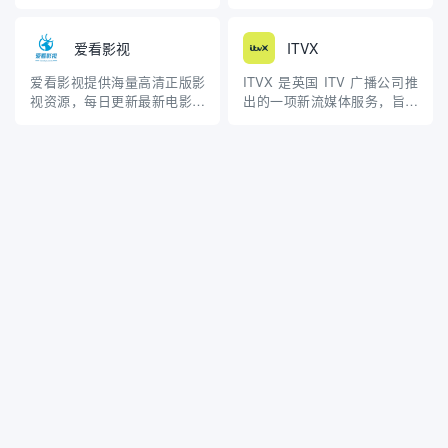
DMM.com（DMM.com LLC）
要用于观看电影和电视剧。它
运营，总部位于东京。它最初
以无需订阅费用、无需注册账
以数字内容配信起家，从成人
户以及提供大量高清内容而闻
爱看影视
ITVX
影像制品的贩售和配信开始，
名，吸引了全球众多影视爱好
后来逐步扩展到多个领域，形
者。然而，Soap2Day 的合法
爱看影视提供海量高清正版影
ITVX 是英国 ITV 广播公司推
成了一个集视频、游戏、电子
性和安全性一直备受争议，且
视资源，每日更新最新电影、
出的一项新流媒体服务，旨在
书、购物等多功能于一身...
其原始网站已于 ...
电视剧、综艺、动漫在线观
替代 ITV Hub。该服务于 2022
看。无需会员免费看，支持手
年 11 月正式上线，提供更丰
机/电脑多端流畅播放，享受极
富的内容和更好的用户体验。
致的观影体验！
ITVX 的主要特点 内容丰富：
ITVX 提供约 15,000 小时的节
目，比...