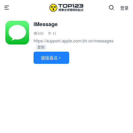
登录
iMessage
610
11
https://support.apple.com/zh-cn/messages
复制
链接直达
