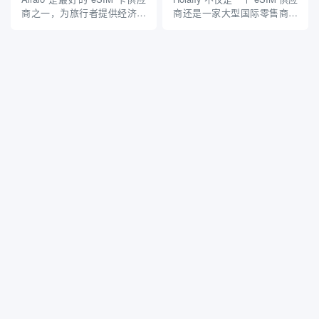
帮助你估算出所需的数据流
定的个别国家（如英国）购买
商之一，为旅行者提供经济可
商还是一家大型国际零售商，
量，一旦确定了...
无限数据计划，...
靠的 SIM 卡，在 200 多个国
使用全球主要电信公司，它的
家提供服务。Airalo 的突出之
设置简单易用，而且它的国家
处在于它与世界各地的当地电
覆盖面很广，几乎在你想去的
信公司建立了良好的合作关
任何地方都能找到 eSIM。
系，这使它成为今天的成本领
Holafly 的主要卖点是它提供的
先者，但这也意味着 Aira...
大多数 eSIM 计划都是无限...