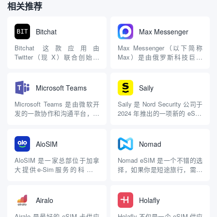
相关推荐
Bitchat
Max Messenger
Bitchat 这款应用由
Max Messenger（以下简称
Twitter（现 X）联合创始人
Max）是由俄罗斯科技巨头
Jack Dorsey 于 2025 年夏天
VK 公司于 2025 年 3 月 26 日
推出，最初定位为他的“周末实
推出的即时通讯应用，定位为
验项目”，如今已成为一款备受
俄罗斯的“超级应用”，旨在整
Microsoft Teams
Saily
关注的去中心化、离线即时通
合消息通讯、支付、政务服务
讯工具。 核心定位：真正离线
等多功能于一体，类似于中国
Microsoft Teams 是由微软开
Saily 是 Nord Security 公司于
的点对点通讯 Bitc...
的微信。Max 自发布以...
发的一款协作和沟通平台，旨
2024 年推出的一项新的 eSIM
在帮助团队更高效地工作。它
服务，该公司是广受欢迎的
集成了聊天、视频会议、文件
NordVPN背后的公司，它为使
共享、应用程序集成等多种功
用 iOS 和 Android 系统的国际
AloSIM
Nomad
能，是远程工作、在线教育和
旅行者提供经济实惠的移动数
企业协作的常用工具。以下是
据计划，覆盖 150 多个...
AloSIM 是一家总部位于加拿
Nomad eSIM 是一个不错的选
对 Microsoft Teams 的详细...
大提供e-Sim服务的科技公
择，如果你是短途旅行，需要
司，以实惠的价格提供优质的
一个不花钱的旅行 eSIM，它
预付费数据 SIM 卡。该应用的
以短期计划而闻名。其产品分
有一个创新功能叫 AloSIM 数
为地区计划和单个国家计划
Airalo
Holafly
据计算器，它可以根据你每
（超过 170 个针对特定国家/
天、每周和每月的上网情况，
地区的计划），你还可以在选
Airalo 是最好的 eSIM 卡供应
Holafly 不仅是一个 eSIM 供应