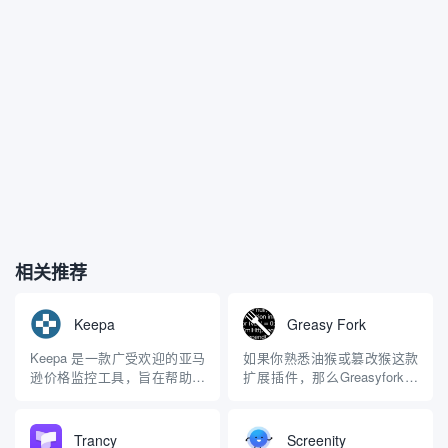
相关推荐
Keepa
Greasy Fork
Keepa 是一款广受欢迎的亚马
如果你熟悉油猴或篡改猴这款
逊价格监控工具，旨在帮助用
扩展插件，那么Greasyfork这
户（包括买家和卖家）追踪亚
款脚步管理平台一定有所了
马逊上商品的价格历史、销售
解。Greasyfor和油猴(篡改猴)
排名以及其他关键数据。它以
的关系相当于“壳与内容”的关
Trancy
Screenity