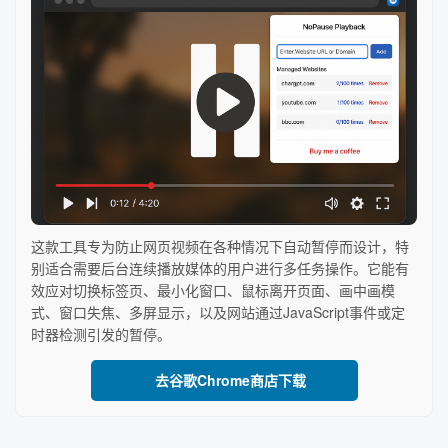
这款工具专为防止网页视频在各种情况下自动暂停而设计，特
别适合需要后台连续播放媒体的用户进行多任务操作。它能有
效应对切换标签页、最小化窗口、鼠标离开页面、画中画模
式、窗口失焦、多屏显示，以及网站通过JavaScript事件或定
时器检测引发的暂停。
去谷歌Chrome商店下载