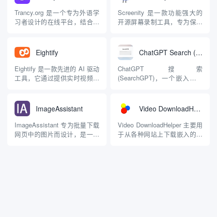
浏览器扩展、移动应用和网页
系，油猴(篡改猴)是壳，而
版的形式提供服务，功能强大
Greasyfork上有用户在创建托
Trancy.org 是一个专为外语学
Screenity 是一款功能强大的
且易于使用。以下是对 Keepa
管了所有的内容。两者需要
习者设计的在线平台，结合了
开源屏幕录制工具，专为保护
的详细介绍，包括其...
配...
人工智能技术和沉浸式学习方
用户隐私而设计。作为一款
法，旨在提供高效且个性化的
Chrome 扩展程序，Screenity
语言学习体验。主要功能 1. AI
提供了丰富的录制和编辑功
Eightify
ChatGPT Search (SearchGPT)
口语教练 真实场景对话：内置
能，适合教育工作者、开发
丰富的口语对话场景，用户可
者、市场营销人员等各种用
Eightify 是一款先进的 AI 驱动
ChatGPT 搜索
以根据需求选择不同的对话内
户。 主要功能 多种录制选
工具，它通过提供实时视频摘
(SearchGPT)，一个嵌入在流
容，摆脱...
项： 可以...
要，改变了用户与 YouTube 内
行的 ChatGPT 聊天机器人中
容打交道的方式。通过利用先
的全新搜索引擎，可以改变人
进的专有 AI 技术和 OpenAI
们搜索网页的方式。如果你想
ImageAssistant
Video DownloadHelper
GPT，Eightify 可以有效地提
让它更容易找到并使用它，可
取、分析和浓缩视频的要点，
以通过安装它的 Chrome 扩展
ImageAssistant 专为批量下载
Video DownloadHelper 主要用
并在数秒...
程序。 ChatGPT 搜索是一个
网页中的图片而设计，是一款
于从各种网站上下载嵌入的视
快...
功能强大的浏览器扩展。它支
频和音频内容，是一款流行的
持多种基于 Chromium 的浏览
浏览器扩展。它支持多个浏览
器，如 Chrome、Firefox、360
器，包括 Firefox 和 Chrome，
安全浏览器和猎豹浏览器等。
提供了简单直观的用户界面，
以下是该扩展的主要特点和功
使用户能够轻松抓取和下载在
能： 主要特点...
线媒体。 主要特点...