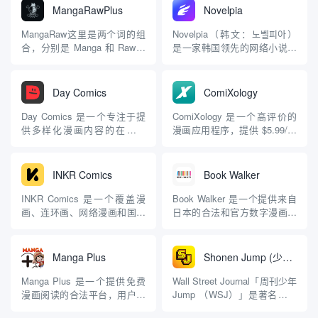
MangaRawPlus
Novelpia
MangaRaw这里是两个词的组
Novelpia（韩文：노벨피아）
合，分别是 Manga 和 Raw。
是一家韩国领先的网络小说平
这里我想过多的介绍这个网
台，由Metacraft公司运营，成
站，更希望大家了解该网站中
立于2021年。它以提供多样化
的漫画是什么样的。 Mange解
的网络小说内容和支持作家与
Day Comics
ComiXology
释 “Manga”（漫画）是日文中
读者互动而闻名，是韩国网络
的一个词，直译为“漫画”，指
小说市场中的重要参与者之
Day Comics 是一个专注于提
ComiXology 是一个高评价的
的是日本风格的连环画或图画
一。以下是对Novelpia的详细
供多样化漫画内容的在线平
漫画应用程序，提供 $5.99/月
故...
介绍...
台，主要以韩国漫画
的订阅服务和单期购买选项，
（manhwa）为主，同时也涵
内容涵盖经典和新作。
盖了其他类型的网络漫画
Amazon 将其整合至 Kindle
INKR Comics
Book Walker
（webtoon）。以下是对 Day
中，用户可通过 Amazon 账户
Comics 漫画网站的详细介
享受服务，进一步提升了使用
INKR Comics 是一个覆盖漫
Book Walker 是一个提供来自
绍，基于其特点、内容、服务
体验。 平台：网页、An...
画、连环画、网络漫画和国漫
日本的合法和官方数字漫画的
以及用户体验等方...
的综合平台，提供超过 1,000
一站式服务平台。该平台涵盖
部作品，类别丰富涵盖动作、
了所有热门出版商，包括
浪漫、喜剧、恐怖等多种题
Viz、讲谈社和 Yen 等。它的
Manga Plus
Shonen Jump (少年Jump)
材。对于喜爱日本文化的人来
体验类似于 Kindle 商店，但专
说，INKR Comics 是一个极佳
注于漫画。 Book Walker 每月
Manga Plus 是一个提供免费
Wall Street Journal「周刊少年
的选择。 使用该应用程序体验
都会推出不同的免...
漫画阅读的合法平台，用户可
Jump （WSJ）」是著名的周
流...
阅读多部漫画的章节，虽然平
刊漫画杂志，现已推出数字版