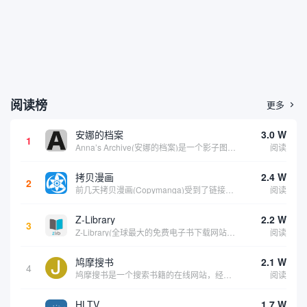
阅读榜
更多

安娜的档案
3.0 W
1
Anna’s Archive(安娜的档案)是一个影子图书馆搜索引擎。它包括了 Z-library、Library Genesis 和 Sci-Hub 三个全球数字图书馆的资源，相当于这三个站点的备份站点，资源很丰富。可以在上面找到各种书籍、...
阅读
拷贝漫画
2.4 W
2
前几天拷贝漫画(Copymanga)受到了链接攻击，出现了一些问题，目前仍在修复中，但现已恢复访问。此次为该拷贝漫画添加了一个备用网址。其网站公告说明如下： 此导航指向拷贝漫画(Copymanga)官方网站入口。拷贝漫画汇集了大量的国内外漫...
阅读
Z-Library
2.2 W
3
Z-Library(全球最大的免费电子书下载网站)，它不止在中国流利，在全球很多国家对该网站的需求量都非常大。由于一些版权问题，因此该网站官网经常会更换，因此很多用户无法第一时间找到他们官网。这就是本站维护该内容的意义。根据我们的维护内容时...
阅读
鸠摩搜书
2.1 W
4
鸠摩搜书是一个搜索书籍的在线网站，经过测试该站更像是一个针对“txt, azw, doc, pdf, mobi, epub”等格式结尾的资源搜索器。主要的资源来自百度文库、百度网盘、ctfile、夸克等网盘资源。由于其搜索来源的局限因此在该...
阅读
HLTV
1.7 W