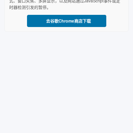
式、窗口失焦、多屏显示，以及网站通过JavaScript事件或定
时器检测引发的暂停。
去谷歌Chrome商店下载