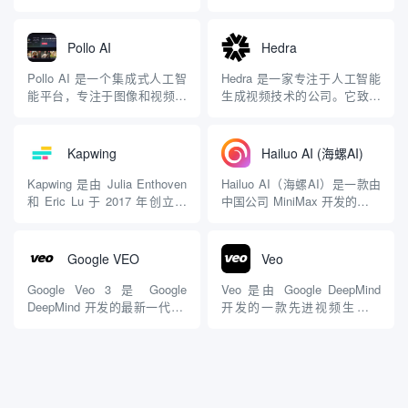
和影视制作流程。TapNow.ai
生产力平台，专注于高质量视
作为一个新兴的AI视觉创作引
频和图像生成与编辑，旨在降
擎，定位于商业视觉内容的生
低创作门槛，提升创作效率。
Pollo AI
Hedra
产，承诺通过集成先进模型，
它基于快手自研的可灵大模型
帮助用户快速从概念到成品。
（Kling）和可图大模型，采用
Pollo AI 是一个集成式人工智
Hedra 是一家专注于人工智能
平台概述与核心功能
类Sora的DiT（Diffusion...
能平台，专注于图像和视频生
生成视频技术的公司。它致力
TapNow.ai的核心...
成，旨在为用户提供高效、便
于通过创新的 AI 工具，让视
捷的高质量内容创作体验。平
频创作变得更加简单、高效且
台由新加坡的 HIX.AI 开发，
普及化，让任何有创意想法的
Kapwing
Hailuo AI (海螺AI)
致力于通过尖端 AI 技术实现
人都能轻松实现高质量的视频
视频和图像创作的民主化，使
内容制作。以下是对 Hedra 的
Kapwing 是由 Julia Enthoven
Hailuo AI（海螺AI）是一款由
无技术背景的用户也能轻松生
详细介绍，基于其官网信息和
和 Eric Lu 于 2017 年创立的
中国公司 MiniMax 开发的先进
成专业级内...
公开内容： 核...
公司，总部位于美国旧金山。
视频生成工具，旨在通过人工
是一个功能强大且易于使用的
智能技术帮助用户轻松创建高
在线内容创作平台，主要用于
质量的视频内容。 主要功能 1.
Google VEO
Veo
视频编辑、图像处理和多媒体
文本到视频生成 简便操作：用
内容制作。旨在帮助用户（包
户只需输入文本提示，Hailuo
Google Veo 3 是 Google
Veo 是由 Google DeepMind
括个人创作者、团...
AI 就能生成相应...
DeepMind 开发的最新一代 AI
开发的一款先进视频生成模
视频生成模型，于 2025 年 9
型，旨在根据用户的文本、图
月正式推出（部分预览早在
像或视频提示生成高质量的视
Google I/O 2025 上亮相）。
频内容。以下是 Veo 的主要特
作为 Veo 系列的第三代产品，
点和功能介绍： 主要功能 1.
它标志着 Googl...
高分辨率视频生成 1080p 输